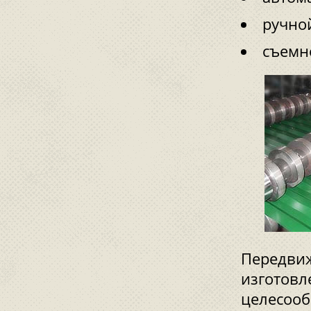
ручной
съемн
Передвиж
изготовл
целесооб