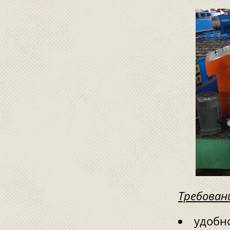
Требован
удобн