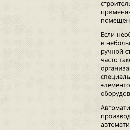
строител
применяю
помещени
Если нео
в неболь
ручной с
часто та
организа
специаль
элементо
оборудов
Автомати
производ
автомати