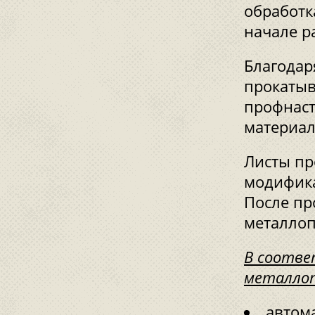
обработк
начале р
Благодар
прокатыв
профнаст
материал
Листы пр
модифика
После пр
металлоп
В соотве
металлоп
автом