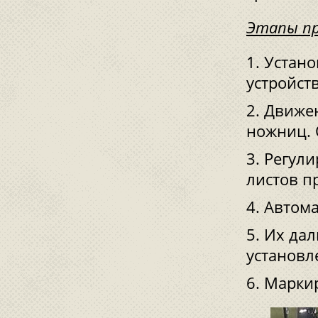
Этапы пр
Устано
устройств
Движен
ножниц. 
Регули
листов п
Автома
Их дал
установл
Маркир