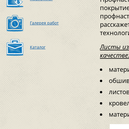
покрытие
профнаст
Галерея работ
расскаже
технолог
Листы из
Каталог
качестве
матер
обшив
листов
крове
матер