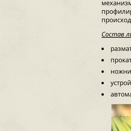
механизм
профилир
происход
Состав л
разма
прока
ножни
устрой
автома