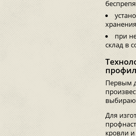
беспрепя
устан
хранения
при н
склад в 
Технол
профил
Первым д
произвес
выбирают
Для изго
профнаст
кровли и