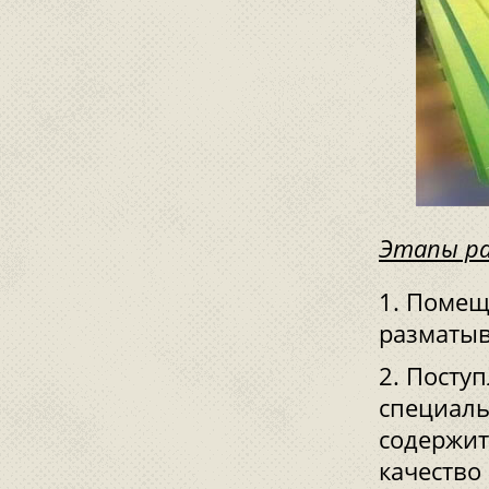
Этапы ра
Помеще
разматыв
Поступ
специаль
содержит
качество