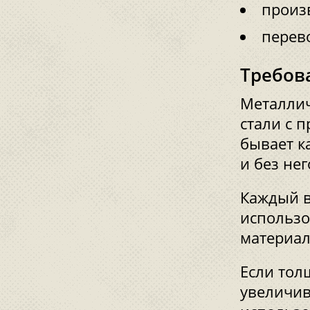
произ
перево
Требов
Металлич
стали с 
бывает к
и без нег
Каждый в
использо
материал
Если тол
увеличив