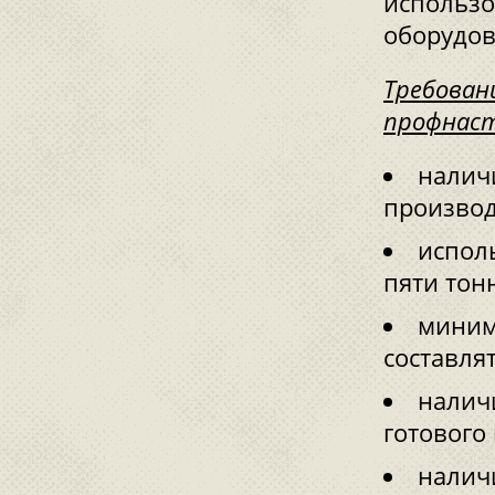
использо
оборудов
Требован
профнаст
налич
произво
испол
пяти тон
миним
составлят
наличи
готового
налич