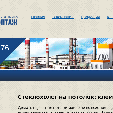
Главная
О компании
Продукция
Ко
-76
Стеклохолст на потолок: кле
Сделать подвесные потолки можно не во всех помеще
лучшим вариантом станет оклейка их обоями. Но да