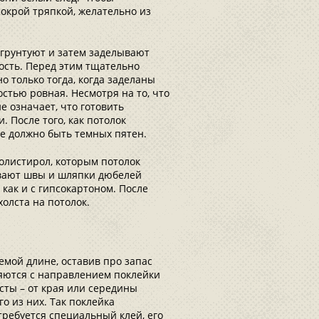
окрой тряпкой, желательно из
 грунтуют и затем заделывают
сть. Перед этим тщательно
 только тогда, когда заделаны
стью ровная. Несмотря на то, что
е означает, что готовить
 После того, как потолок
не должно быть темных пятен.
олистирол, которым потолок
ывают швы и шляпки дюбелей
 как и с гипсокартоном. После
олста на потолок.
емой длине, оставив про запас
ляются с направлением поклейки
исты – от края или середины
о из них. Так поклейка
требуется специальный клей, его