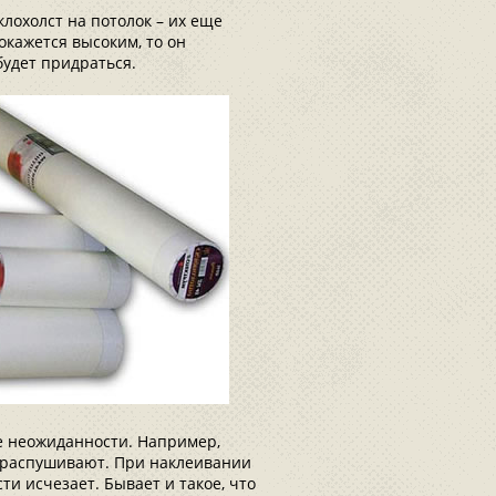
клохолст на потолок – их еще
окажется высоким, то он
будет придраться.
е неожиданности. Например,
 распушивают. При наклеивании
ти исчезает. Бывает и такое, что