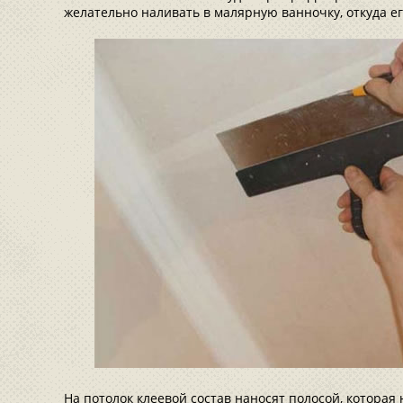
желательно наливать в малярную ванночку, откуда ег
На потолок клеевой состав наносят полосой, котора