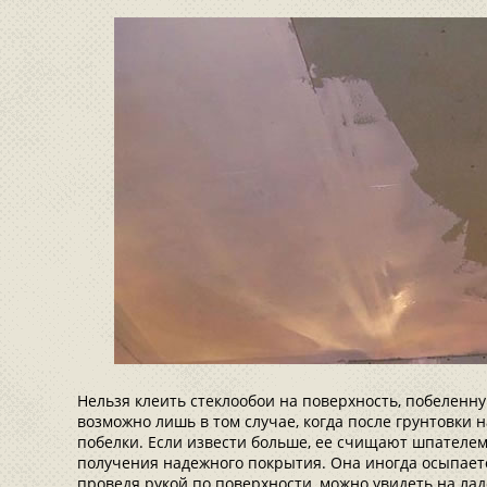
Нельзя клеить стеклообои на поверхность, побеленн
возможно лишь в том случае, когда после грунтовки 
побелки. Если извести больше, ее счищают шпателем,
получения надежного покрытия. Она иногда осыпаетс
проведя рукой по поверхности, можно увидеть на ла