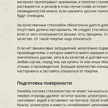
материал пропитывают крахмалом, и полотно станови
растворяется, и рельеф в этом случае снова исчезае
неожиданностей можно, если наклеить кусочек полотн
будут очевидны.
На качественные стеклообои обязательно дается длит
отсутствие должно насторожить. Не следует стеснять
если от него откалываются крошки, есть трещины, то
качество. От такой покупки надо отказаться.
Если нет финансовых затруднений, желательно отда
производителям, о которых имеется много хороших о
значительно дороже, зато в их качестве и долговечн
любом случае, перед тем, как купить те или иные обо
отзывы о производителе. Большое количество отриц
насторожить и заставить отказаться от покупки.
Подготовка поверхности
Оклейка потолка стеклохолстом не может начинаться,
первую очередь удаляют остатки краски, штукатурки, 
смачивают водой и оставляют на полчаса, после это
Краску, штукатурку и известь соскабливают шпателем