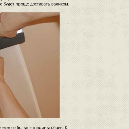
о будет проще доставать валиком.
я немного больше ширины обоев. К