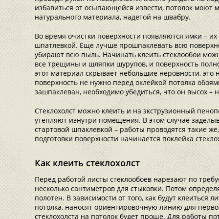
избавиться от осыпающейся извести, потолок моют м
натурального материала, надетой на швабру.
Во время очистки поверхности появляются ямки – их
шпатлевкой. Еще лучше прошпаклевать всю поверхно
убирают всю пыль. Начинать клеить стеклообои можно
все трещины и шляпки шурупов, и поверхность полно
этот материал скрывает небольшие неровности, это н
поверхность не нужно перед оклейкой потолка обоями.
зашпаклеван, необходимо убедиться, что он высох – 
Стеклохолст можно клеить и на экструзионный пеноп
утепляют изнутри помещения. В этом случае задел
стартовой шпаклевкой – работы проводятся такие же,
подготовки поверхности начинается поклейка стеклох
Как клеить стеклохолст
Перед работой листы стеклообоев нарезают по требу
несколько сантиметров для стыковки. Потом опреде
полотен. В зависимости от того, как будут клеиться л
потолка, наносят ориентировочную линию для первог
стеклохолста на потолок будет проще. Для работы по