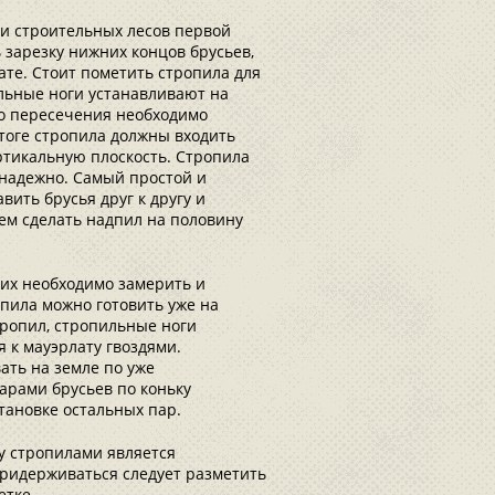
и строительных лесов первой
зарезку нижних концов брусьев,
ате. Стоит пометить стропила для
пильные ноги устанавливают на
го пересечения необходимо
итоге стропила должны входить
ртикальную плоскость. Стропила
и надежно. Самый простой и
ить брусья друг к другу и
ем сделать надпил на половину
 их необходимо замерить и
опила можно готовить уже на
тропил, стропильные ноги
 к мауэрлату гвоздями.
ть на земле по уже
арами брусьев по коньку
становке остальных пар.
 стропилами является
придерживаться следует разметить
етке.