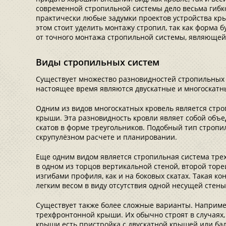
современной стропильной системы дело весьма гибк
практически любые задумки проектов устройства кр
этом стоит уделить монтажу стропил, так как форма
от точного монтажа стропильной системы, являющей
Виды стропильных систем
Существует множество разновидностей стропильных 
настоящее время являются двускатные и многоскатн
Одним из видов многоскатных кровель является стр
крыши. Эта разновидность кровли являет собой об
скатов в форме треугольников. Подобный тип стропи
скрупулёзном расчете и планировании.
Еще одним видом является стропильная система тре
в одном из торцов вертикальной стеной, второй торе
изгибами профиля, как и на боковых скатах. Такая к
легким весом в виду отсутствия одной несущей стены
Существует также более сложные варианты. Наприме
трехфронтонной крыши. Их обычно строят в случаях, 
крыши есть пристройка с двускатной крышей или ба