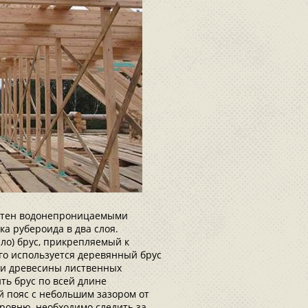
 стен водонепроницаемыми
а рубероида в два слоя.
ло) брус, прикрепляемый к
го используется деревянный брус
ми древесины лиственных
ть брус по всей длине
 пояс с небольшим зазором от
уровню, необходимо следить за