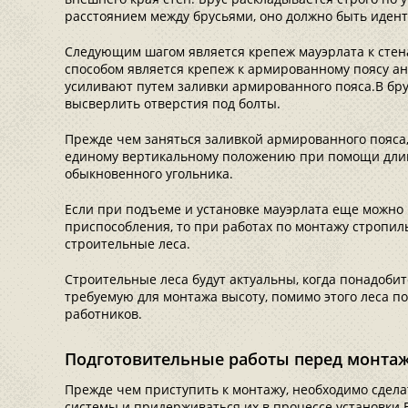
расстоянием между брусьями, оно должно быть иден
Следующим шагом является крепеж мауэрлата к сте
способом является крепеж к армированному поясу а
усиливают путем заливки армированного пояса.В бр
высверлить отверстия под болты.
Прежде чем заняться заливкой армированного пояса,
единому вертикальному положению при помощи дли
обыкновенного угольника.
Если при подъеме и установке мауэрлата еще можно
приспособления, то при работах по монтажу стропи
строительные леса.
Строительные леса будут актуальны, когда понадоби
требуемую для монтажа высоту, помимо этого леса п
работников.
Подготовительные работы перед монта
Прежде чем приступить к монтажу, необходимо сдел
системы и придерживаться их в процессе установки.В