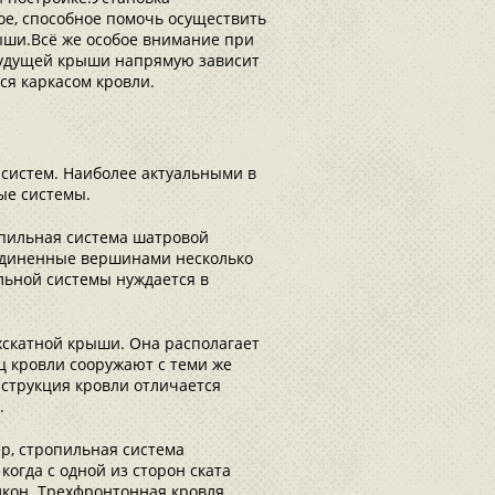
ое, способное помочь осуществить
ыши.Всё же особое внимание при
 будущей крыши напрямую зависит
ся каркасом кровли.
систем. Наиболее актуальными в
ые системы.
опильная система шатровой
ъединенные вершинами несколько
льной системы нуждается в
хскатной крыши. Она располагает
ц кровли сооружают с теми же
онструкция кровли отличается
.
р, стропильная система
когда с одной из сторон ската
лкон. Трехфронтонная кровля