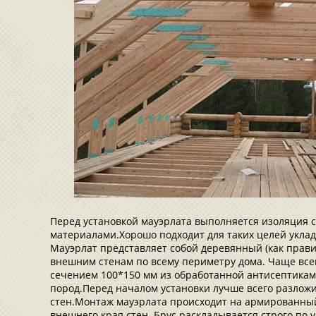
Перед установкой мауэрлата выполняется изоляция
материалами.Хорошо подходит для таких целей укладк
Мауэрлат представляет собой деревянный (как прави
внешним стенам по всему периметру дома. Чаще все
сечением 100*150 мм из обработанной антисептика
пород.Перед началом установки лучше всего разложи
стен.Монтаж мауэрлата происходит на армированный
внешнего края стен. Брус раскладывается строго по 