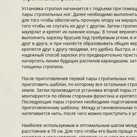
Установка стропил начинается с подъема при помощ
пары стропильных ног. Далее необходимо выполнить 
для того чтобы обеспечить прочную опору на мауэрл
того чтобы не спутать их друг с другом. Затем стро
мауэрлат и крепят их нижние концы. В точке верхне
выполнить зарезку брусьев под требуемым углом, в 
друг в друга, и при нахлёсте образовывать общую ве
крепятся друг к другу гвоздями, это удобно, быстро, 
надежный способ зарезки это предварительно пристав
начертить линии будущих распилов карандашом, зат
толщины стропила.
После приготовления первой пары стропильных ног,
приготовить шаблон, по которому все остальные стр
земле. Затем производится установка второй пары с
монтируются по обеим сторонам фронтона и крепятся
Последующие пары стропил необходимо подготавлива
приготовленному шаблону. Между установленными п
натягивается нить, после чего можно приступить к у
Наиболее используемым и оптимальным шагом между
расстояние в 70 см. Для того чтобы его было проще 
мауэрлат и устанавливать стропильные ноги по разм