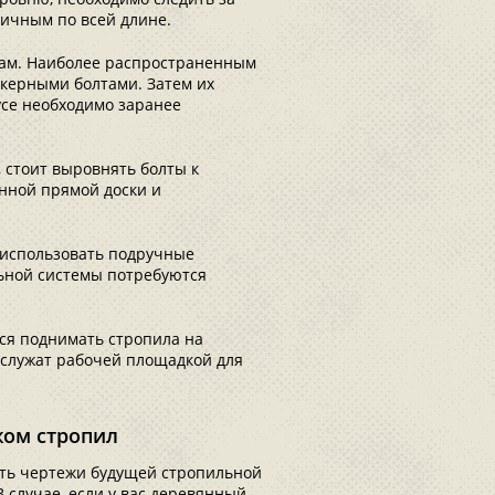
тичным по всей длине.
нам. Наиболее распространенным
нкерными болтами. Затем их
усе необходимо заранее
 стоит выровнять болты к
нной прямой доски и
 использовать подручные
льной системы потребуются
тся поднимать стропила на
ослужат рабочей площадкой для
жом стропил
ать чертежи будущей стропильной
 случае, если у вас деревянный