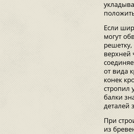
укладыва
положить
Если шир
могут об
решетку,
верхней 
соединяе
от вида 
конек кро
стропил 
балки зн
деталей 
При стро
из бреве