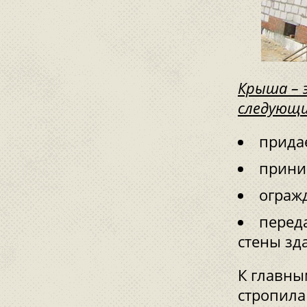
Крыша – 
следующи
прида
прини
ограж
переда
стены зд
К главны
стропила