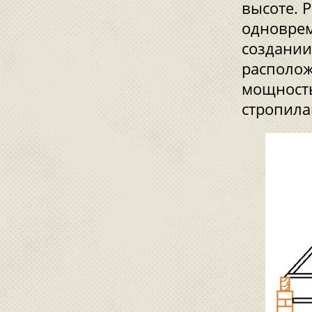
высоте. 
одноврем
создании
располож
мощность
стропила