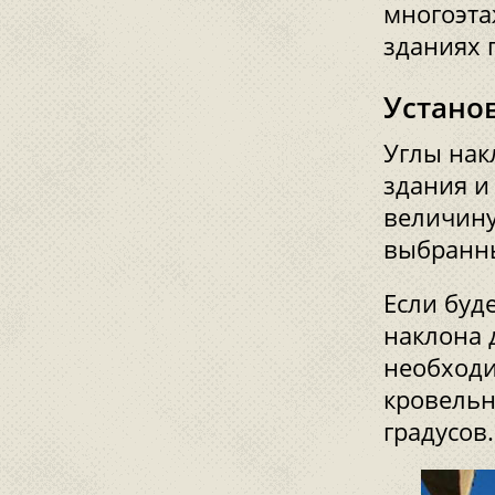
многоэт
зданиях 
Устано
Углы нак
здания и
величину
выбранны
Если буд
наклона 
необходи
кровельн
градусов.