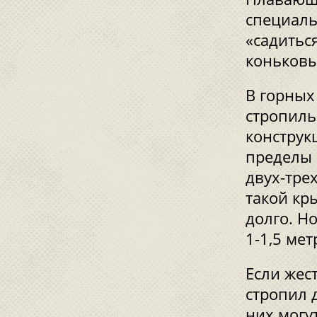
специал
«садитьс
коньковы
В горных
стропиль
конструк
пределы 
двух-тре
такой кр
долго. Н
1-1,5 мет
Если жес
стропил 
них могу