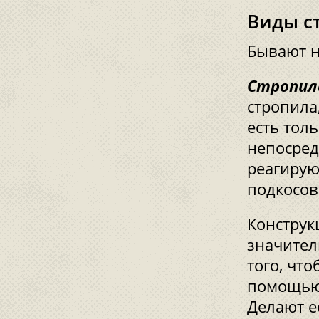
Виды с
Бывают н
Стропил
стропила
есть тол
непосред
реагируют
подкосов
Конструк
значител
того, чт
помощью 
Делают е