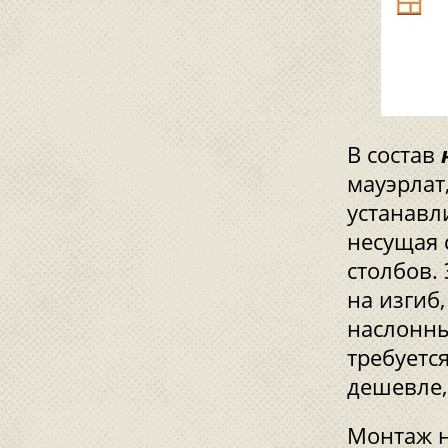
В состав
мауэрлат,
устанавл
несущая 
столбов.
на изгиб
наслонны
требуетс
дешевле,
Монтаж н