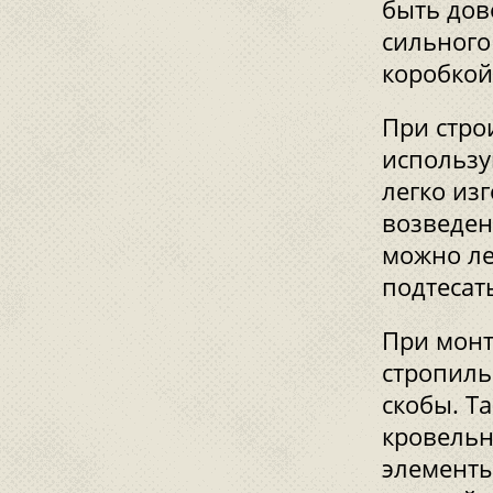
быть дов
сильного
коробкой
При стро
использу
легко из
возведен
можно ле
подтесать
При монт
стропиль
скобы. Т
кровельн
элементы