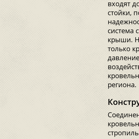
входят д
стойки, 
надежнос
система 
крыши. Н
только к
давление
воздейст
кровельн
региона.
Констр
Соединен
кровельн
стропиль