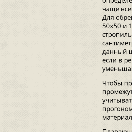
определе
чаще все
Для обре
50х50 и 
стропиль
сантимет
данный ш
если в р
уменьшаю
Чтобы пр
промежут
учитыват
прогоном
материал
Плавающа