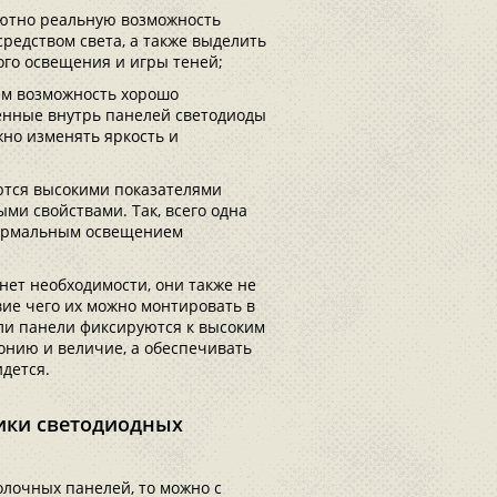
лютно реальную возможность
редством света, а также выделить
го освещения и игры теней;
им возможность хорошо
оенные внутрь панелей светодиоды
жно изменять яркость и
ются высокими показателями
ми свойствами. Так, всего одна
нормальным освещением
нет необходимости, они также не
твие чего их можно монтировать в
сли панели фиксируются к высоким
онию и величие, а обеспечивать
дется.
тики светодиодных
олочных панелей, то можно с