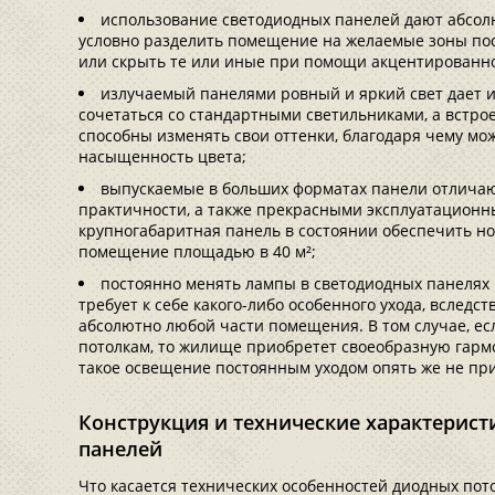
использование светодиодных панелей дают абсо
условно разделить помещение на желаемые зоны пос
или скрыть те или иные при помощи акцентированно
излучаемый панелями ровный и яркий свет дает 
сочетаться со стандартными светильниками, а встр
способны изменять свои оттенки, благодаря чему мо
насыщенность цвета;
выпускаемые в больших форматах панели отлича
практичности, а также прекрасными эксплуатационны
крупногабаритная панель в состоянии обеспечить 
помещение площадью в 40 м²;
постоянно менять лампы в светодиодных панелях 
требует к себе какого-либо особенного ухода, вследс
абсолютно любой части помещения. В том случае, е
потолкам, то жилище приобретет своеобразную гарм
такое освещение постоянным уходом опять же не при
Конструкция и технические характерис
панелей
Что касается технических особенностей диодных пот