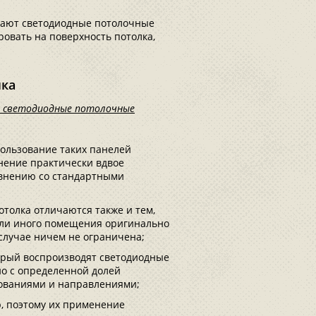
дают светодиодные потолочные
ровать на поверхность потолка,
лка
к светодиодные потолочные
пользование таких панелей
нение практически вдвое
авнению со стандартными
толка отличаются также и тем,
или иного помещения оригинально
 случае ничем не ограничена;
орый воспроизводят светодиодные
о с определенной долей
бованиями и направлениями;
, поэтому их применение