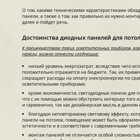
О том, какими техническими характеристиками обла
панели, а также о том, как правильно их нужно монти
далее и пойдет речь.
Достоинства диодных панелей для пото
К преимуществам таких осветительных приборов, ка
панели, можно отнести следующие:
низкий уровень энергозатрат, вследствие чего ис
положительно отражается на бюджете. Так, их приме
сокращает расходы на оплату электроэнергии по ср
осветительными приборами;
кроме экономичности, светодиодные панели для по
что с их помощью можно обустроить интерьер того 
и гармонично, так как дизайнерская мысль в данном
благодаря неповторимому световому эффекту, кот
панели на потолок, помещение может быть оформлен
эстетичности и в соответствии с современными тре
монтаж панелей не отличается особой сложностью