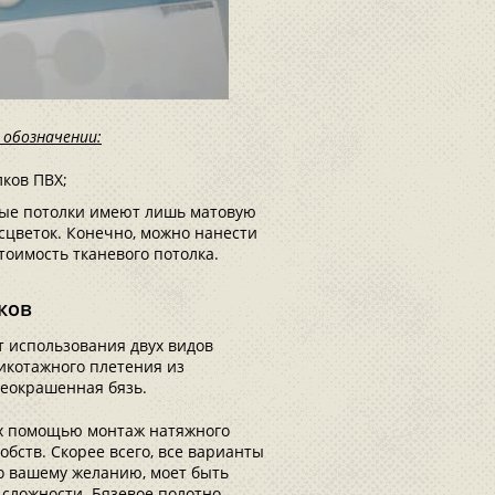
обозначении:
ков ПВХ;
вые потолки имеют лишь матовую
сцветок. Конечно, можно нанести
тоимость тканевого потолка.
ков
т использования двух видов
икотажного плетения из
неокрашенная бязь.
 их помощью монтаж натяжного
обств. Скорее всего, все варианты
о вашему желанию, моет быть
сложности. Бязевое полотно