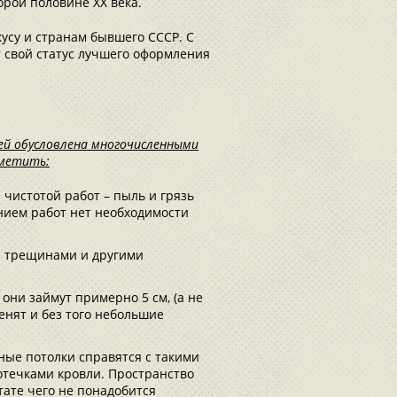
рой половине ХХ века.
кусу и странам бывшего СССР. С
 свой статус лучшего оформления
й обусловлена многочисленными
тметить:
 чистотой работ – пыль и грязь
ением работ нет необходимости
я трещинами и другими
они займут примерно 5 см, (а не
менят и без того небольшие
жные потолки справятся с такими
отечками кровли. Пространство
тате чего не понадобится