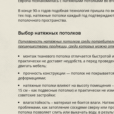
Европа познакомилась с натяжными потолками во вто
В конце 90-х годов подобная технология пришла по в
тех пор, натяжные потолки каждый год подтверждают
потолочного пространства.
Выбор натяжных потолков
Популярность натяжных потолков среди потребителе
преимуществами продукции, среди которых можно о
монтаж тканевого потолка отличается быстротой и
практически не доставят неудобств, а перед провед
двигать мебель;
прочность конструкции — потолок не покрываетс
деформациями;
натяжные потолки влияют на высоту помещения – 
15 см – как подвесные потолки) и практически не из
советские застройки;
влагостойкость – материал не боится влаги. Натя
проблемами, как затопление соседями сверху или пр
потолка позволяет слить или выкачать воду, в резуль