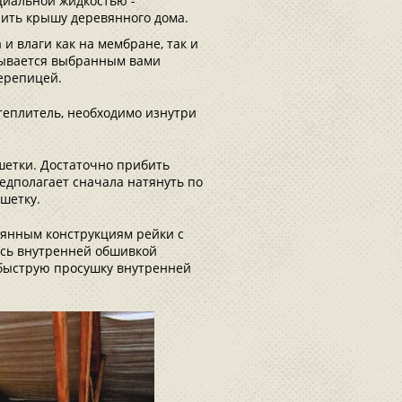
циальной жидкостью -
плить крышу деревянного дома.
и влаги как на мембране, так и
рывается выбранным вами
ерепицей.
теплитель, необходимо изнутри
шетки. Достаточно прибить
едполагает сначала натянуть по
шетку.
вянным конструкциям рейки с
есь внутренней обшивкой
 быструю просушку внутренней