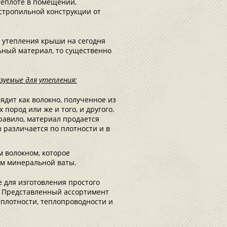
 теплоте в помещении,
стропильной конструкции от
ы утепления крыши на сегодня
ьный материал, то существенно
зуемые для утепления:
ядит как волокно, полученное из
пород или же и того, и другого.
равило, материал продается
 различается по плотности и в
 волокном, которое
ием минеральной ваты.
 для изготовления простого
. Представленный ассортимент
в плотности, теплопроводности и