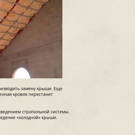
роизводить замену крыши. Еще
венная кровля перестанет
зведением стропильной системы.
зведение «холодной» крыши.