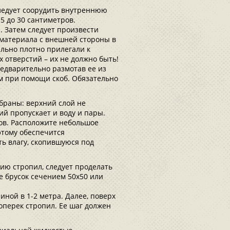
следует соорудить внутреннюю
15 до 30 сантиметров.
. Затем следует произвести
 материала с внешней стороны в
ально плотно прилегали к
 отверстий – их не должно быть!
редварительно размотав ее из
ам при помощи скоб. Обязательно
браны: верхний слой не
ий пропускает и воду и пары.
ров. Расположите небольшое
этому обеспечится
ть влагу, скопившуюся под
ию стропил, следует проделать
е брусок сечением 50х50 или
иной в 1-2 метра. Далее, поверх
оперек стропил. Ее шаг должен