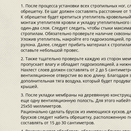
После процесса установки всех стропильных ног, 
обрешетку. Ее шаг должен составлять расстояние от 
К обрешетке будет крепиться утеплитель кровельный
монтаж утеплителя кровли и укладку утеплительного
один-два слоя. Следует следить, чтобы стыки максим
стропилам. Обязательно проверьте наличие сквозных
Уложив утеплитель, накройте его гидроизоляцией, п
рулона. Далее, следует прибить материал к стропил
оставьте небольшой провес.
Также тщательно проверьте каждую из сторон мем
пропускает влагу и обладает гидроизоляцией, а нижн
Нахлест слоев должен составлять от 2 до 5 сантимет
вентиляционное отверстие во всю длину. Благодаря 
дополнительная тяга воздуха, который будет продува
крышей.
После укладки мембраны на деревянную конструкц
еще одну вентиляционную полость. Для этого набейт
25х50 миллиметров.
Рационально сделать брусок из имеющихся кусков, дл
брусков следует набить обрешетку, расположенную п
составлять от 15 до 30 сантиметров.