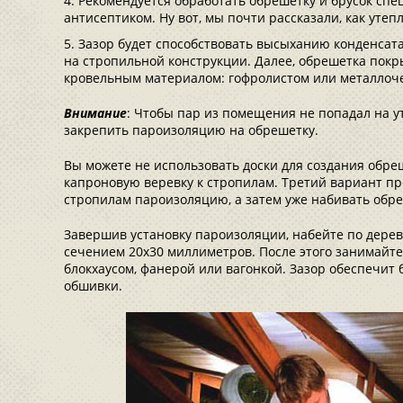
Рекомендуется обработать обрешетку и брусок спе
антисептиком. Ну вот, мы почти рассказали, как уте
Зазор будет способствовать высыханию конденсата 
на стропильной конструкции. Далее, обрешетка пок
кровельным материалом: гофролистом или металлоч
Внимание
: Чтобы пар из помещения не попадал на у
закрепить пароизоляцию на обрешетку.
Вы можете не использовать доски для создания обре
капроновую веревку к стропилам. Третий вариант пр
стропилам пароизоляцию, а затем уже набивать обре
Завершив установку пароизоляции, набейте по дере
сечением 20х30 миллиметров. После этого занимайт
блокхаусом, фанерой или вагонкой. Зазор обеспечит
обшивки.