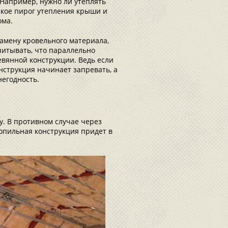
 Например, нужно ли утеплять
такое пирог утепления крыши и
ома.
замену кровельного материала,
читывать, что параллельно
евянной конструкции. Ведь если
нструкция начинает запревать, а
негодность.
. В противном случае через
ропильная конструкция придет в