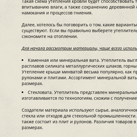
Такая схема утепления кровли будет способствовать
впитыванию влаги, а также сохранению деревянной 
намокания и процессов гниения.
Далее, хотелось бы поговорить о том, какие вариант
существуют. Если вы правильно выберете утеплител
сэкономите на отоплении.
Для начала рассмотрим материалы, чаще всего исполь
Каменная или минеральная вата. Утеплитель выгл
расплавов силиката металлургических шлаков, горных 
Утепление крыши минватой весьма популярно, как п
рулонами и плитами. Ассортимент минеральной ваты
размерах.
Стекловата. Утеплитель представлен минеральным
изготавливается по технологиям, схожим с получен
Создатели материала используют сырье, аналогичное
стекла или отходов для стекольной промышленности
также состоит из плит и рулонов. Различия товаров 
размерах.