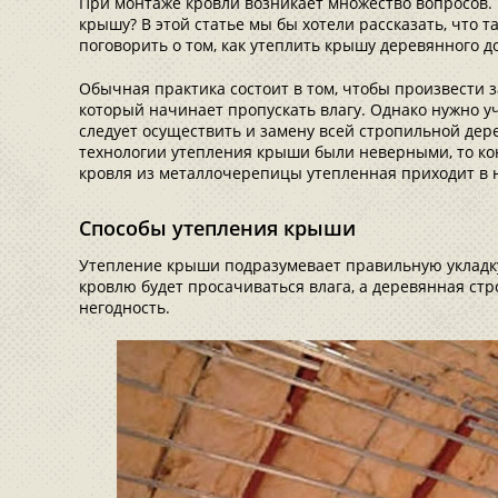
При монтаже кровли возникает множество вопросов.
крышу? В этой статье мы бы хотели рассказать, что 
поговорить о том, как утеплить крышу деревянного д
Обычная практика состоит в том, чтобы произвести 
который начинает пропускать влагу. Однако нужно у
следует осуществить и замену всей стропильной дер
технологии утепления крыши были неверными, то ко
кровля из металлочерепицы утепленная приходит в 
Способы утепления крыши
Утепление крыши подразумевает правильную укладку
кровлю будет просачиваться влага, а деревянная ст
негодность.