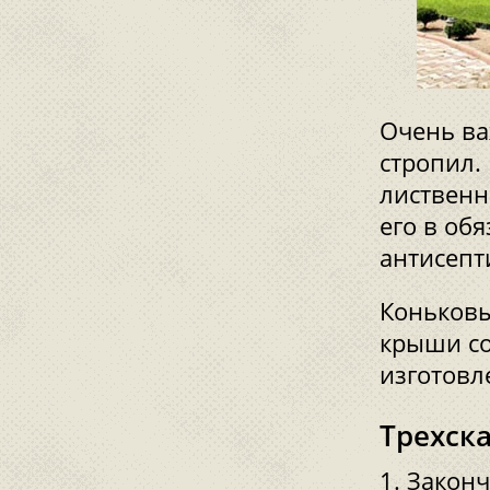
Очень ва
стропил.
лиственн
его в об
антисепт
Коньковы
крыши со
изготовл
Трехск
Законч