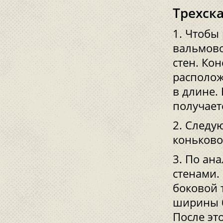
Трехск
Чтобы 
вальмово
стен. Ко
располож
в длине. 
получает
Следую
коньково
По ана
стенами.
боковой 
ширины б
После эт