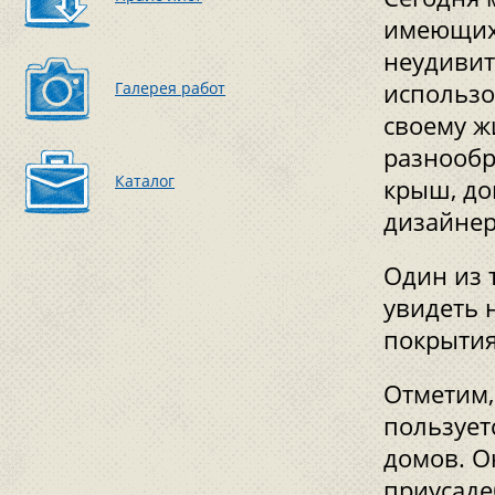
имеющих 
неудивит
Галерея работ
использо
своему ж
разнообр
Каталог
крыш, до
дизайнер
Один из 
увидеть 
покрытия
Отметим,
пользует
домов. О
приусаде