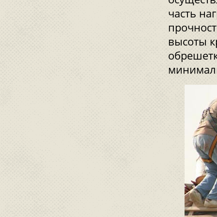
часть на
прочност
высоты к
обрешетк
минималь