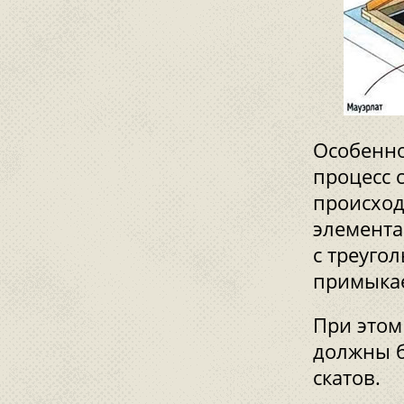
Особенно
процесс 
происход
элемента
с треуго
примыкае
При этом
должны 
скатов.