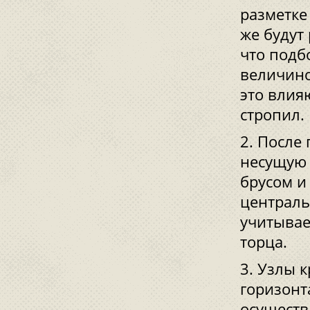
разметке
же будут
что подб
величино
это влия
стропил.
После 
несущую 
брусом и
централь
учитывае
торца.
Узлы к
горизонт
осуществ