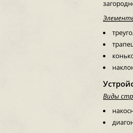
загородн
Элементы
треуго
трапе
коньк
накло
Устрой
Виды стр
накос
диаго