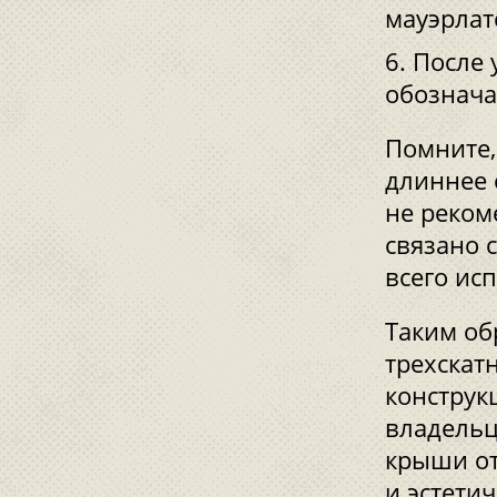
мауэрлат
После 
обознача
Помните,
длиннее 
не реком
связано 
всего ис
Таким об
трехскат
конструк
владельц
крыши от
и эстети