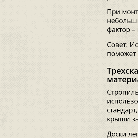
При монт
небольши
фактор –
Совет: И
поможет 
Трехск
матери
Стропиль
использо
стандарт
крыши за
Доски лег