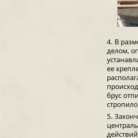
В разм
делом, о
устанавл
ее крепл
располаг
происход
брус отп
стропило
Законч
централь
действий