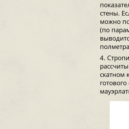
показател
стены. Е
можно по
(по пара
выводитс
полметра 
Стропи
рассчиты
скатном 
готового
мауэрлат