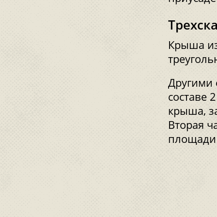
Трехск
Крыша из
треуголь
Другими 
составе 2
крыша, з
Вторая ч
площади