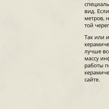
специаль
вид. Есл
метров, 
той чере
Так или 
керамиче
лучше вс
массу ин
работы п
керамиче
сайте.