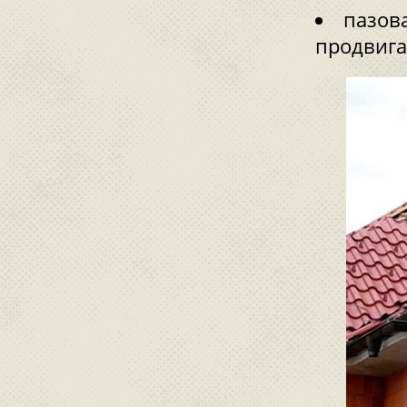
пазова
продвига