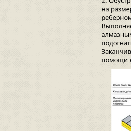
Обустр
на разме
реберном
Выполняе
алмазным
подогнат
Заканчив
помощи 