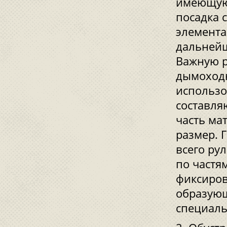
имеющую 
посадка 
элемента
дальнейш
Важную р
дымоходн
использо
составля
часть ма
размер. 
всего ру
по частя
фиксиров
образующ
специаль