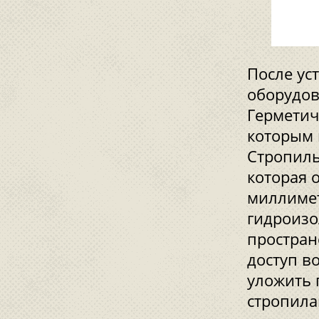
После ус
оборудов
Герметич
которым 
Стропиль
которая 
миллимет
гидроизо
простран
доступ в
уложить 
стропила