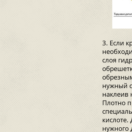
Если к
необходи
слоя гид
обрешетк
обрезным
нужный с
наклеив 
Плотно п
специаль
кислоте.
нужного 