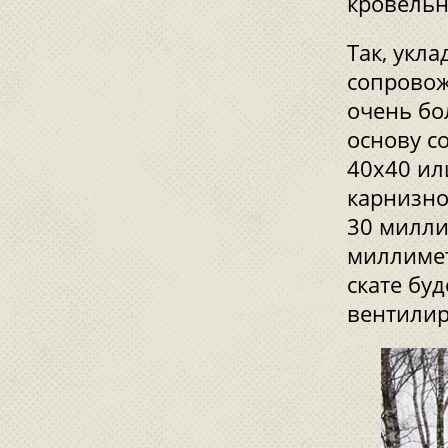
кровельн
Так, укл
сопровож
очень бо
основу с
40x40 ил
карнизно
30 милли
миллимет
скате бу
вентили