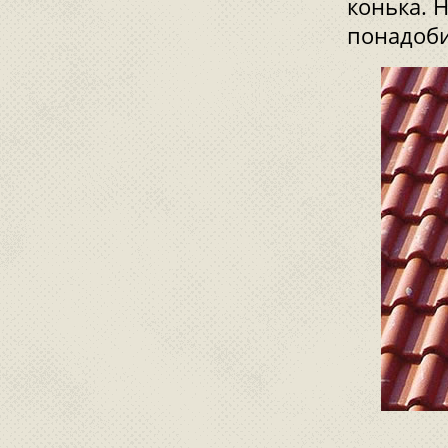
конька. 
понадоби