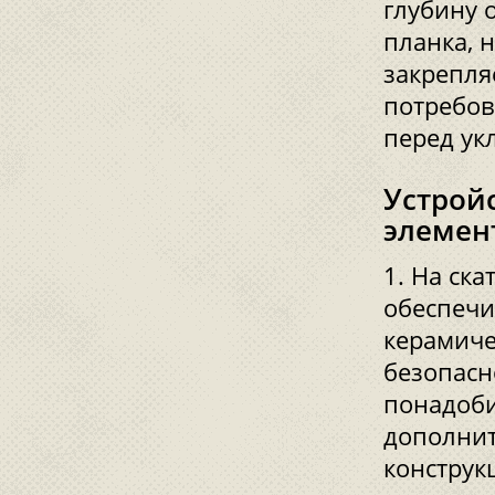
глубину 
планка, 
закрепля
потребов
перед ук
Устрой
элемен
На ска
обеспечи
керамиче
безопасно
понадоби
дополнит
конструк