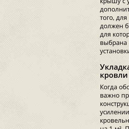
крышу с у
дополнит
того, дл
должен б
для кото
выбрана 
установк
Укладк
кровли
Когда об
важно п
конструк
усилении
кровельн
на 1 м².