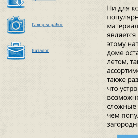
Ни для к
популярн
материал
Галерея работ
является
этому на
Каталог
доме ост
летом, т
ассортим
также ра
что устр
возможно
сложные 
чем попу
загородн