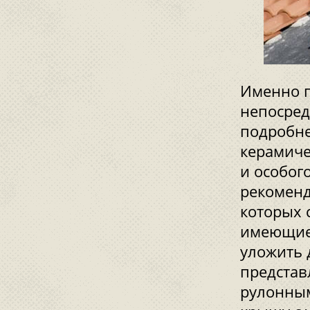
Именно п
непосред
подробне
керамиче
и особог
рекоменд
которых с
имеющие 
уложить 
предста
рулонным