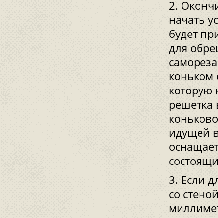
Окончи
начать у
будет пр
для обре
самореза
коньком 
которую 
решетка 
коньково
идущей в
оснащает
состоящи
Если д
со стено
миллимет