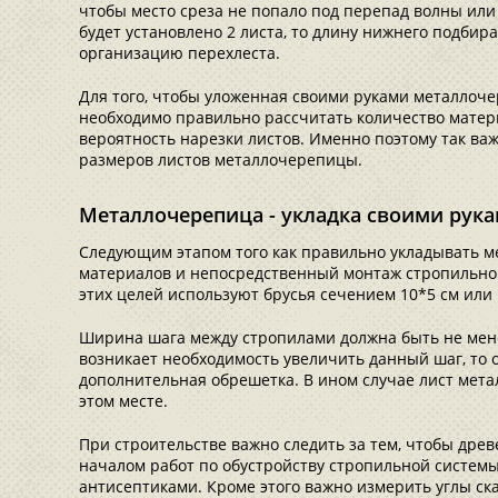
чтобы место среза не попало под перепад волны или 
будет установлено 2 листа, то длину нижнего подбира
организацию перехлеста.
Для того, чтобы уложенная своими руками металлоче
необходимо правильно рассчитать количество матер
вероятность нарезки листов. Именно поэтому так в
размеров листов металлочерепицы.
Металлочерепица - укладка своими рук
Следующим этапом того как правильно укладывать м
материалов и непосредственный монтаж стропильной
этих целей используют брусья сечением 10*5 см или 
Ширина шага между стропилами должна быть не менее 
возникает необходимость увеличить данный шаг, то 
дополнительная обрешетка. В ином случае лист мета
этом месте.
При строительстве важно следить за тем, чтобы дре
началом работ по обустройству стропильной системы
антисептиками. Кроме этого важно измерить углы ска