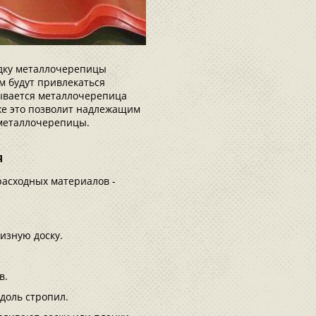
адку металлочерепицы
м будут привлекаться
дывается металлочерепица
же это позволит надлежащим
 металлочерепицы.
я
расходных материалов -
изную доску.
в.
доль стропил.