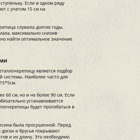
ступеньку. Если в одном ряду
ют с учетом 15 см на
репица служила долгие годы,
иала, максимально снизив
ажно найти оптимальное значение
ами
еталлочерепицу является подбор
 системы. Наиболее часто для
15*5см.
60 см, но и не более 90 см. Если
обязательно устанавливается
ллочерепицы будет прогибаться в
весина была просушенной. Перед
 доски и брусья покрывают
тов и их длину. Это необходимо