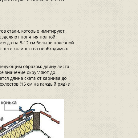
ов стали, которые имитируют
Разделяют понятия полной
егда на 8-12 см больше полезной
расчете количества необходимых
следующим образом: длину листа
ое значение округляют до
тся длина ската от карниза до
хлестов (15 см на каждый ряд) и