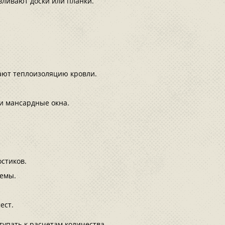
вливают доски или планки.
ают теплоизоляцию кровли.
и мансардные окна.
стиков.
темы.
ест.
тупать к расчетам количества