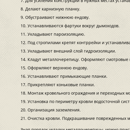
Для усиления конструкции в нужных местах устана
Делают карнизную планку.
Обустраивают нижнюю ендову.
Устанавливаются фартуки вокруг дымоходов.
Укладывают пароизоляцию.
Под стропилами крепят контррейки и устанавлив
Укладывают внешний слой гидроизоляции.
Кладут металлочерепицу. Оформляют смотровые 
Оформляют верхнюю ендову.
Устанавливают примыкающие планки.
Прикрепляют коньковые планки.
Монтаж кровельного ограждения и переходных мо
Установка по периметру кровли водосточной сис
Организация заземления.
Очистка кровли. Подкрашивание поврежденных м
Зная порядок укладки металлочерепицы, можно прис