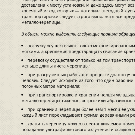
доставлена к месту установки. И даже здесь могут в
конечный исход которых — материал, негодный к уст
транспортировке следует строго выполнять все пре
металлочерепицы.
В общем, можно выделить следующие правила обращен
погрузку осуществляют только механизированным
мягкими, а крепления предотвращать свисание краев
перевозку осуществляют только на том транспорте
меньше длины листа черепицы;
при разгрузочных работах, в процессе должно уча
человек. Следует исходить из того, что один рабочий
погонных метра материала;
при транспортировке и хранении нельзя укладыва
металлочерепицы тяжелые, острые или абразивные 
при хранении черепицы более чем 1 месяц ее ук
каждый лист перекладывают сухими деревянными ре
хранить черепицу можно в неотапливаемом помещ
попадание ультрафиолетового излучения и осадков 