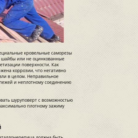
пециальные кровельные саморезы
й шайбы или не оцинкованные
метизации поверхности. Как
ржена коррозии, что негативно
вли в целом. Неправильное
пежей и неплотному соединению
овать шуруповерт с возможностью
 максимально плотному зажиму
й
металлочерепица должна быть