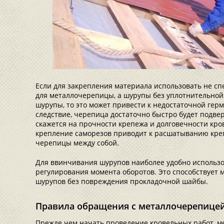
Если для закрепления материала использовать не с
для металлочерепицы, а шурупы без уплотнительно
шурупы, то это может привести к недостаточной гер
следствие, черепица достаточно быстро будет подве
скажется на прочности крепежа и долговечности кро
крепление саморезов приводит к расшатыванию кре
черепицы между собой.
Для ввинчивания шурупов наиболее удобно использ
регулирования момента оборотов. Это способствует
шурупов без повреждения прокладочной шайбы.
Правила обращения с металлочерепице
Прежде чем начать проведение кровельных работ, 