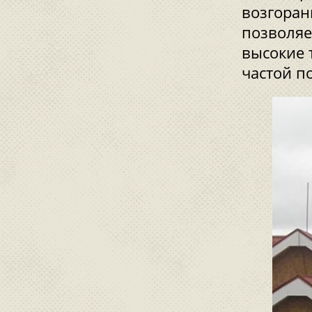
возгорани
позволяе
высокие 
частой п