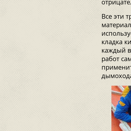
отрицате
Все эти 
материал
использу
кладка к
каждый в
работ са
применит
дымохода