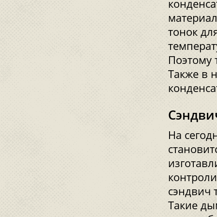
конденса
материал
тонок дл
температ
Поэтому 
Также в 
конденсат
Сэндви
На сегод
становит
изготавл
контроли
сэндвич 
Такие ды