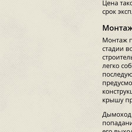
Цена так
срок экс
Монтаж
Монтаж п
стадии в
строител
легко со
последую
предусмо
конструк
крышу пр
Дымоход 
попадани
его выхо