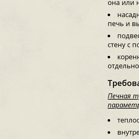
она или 
насад
печь и в
подве
стену с 
корен
отдельно
Требов
Печная т
парамет
тепло
внутр