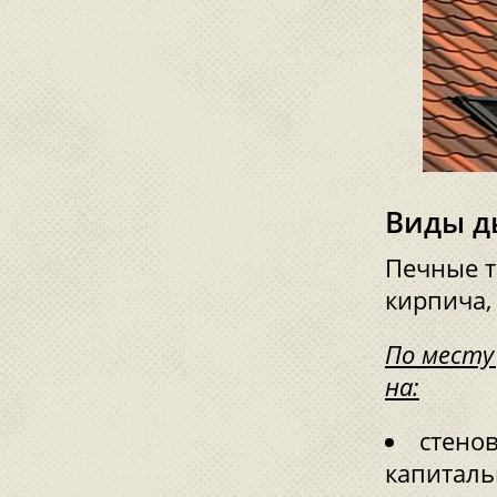
Виды д
Печные т
кирпича,
По месту
на:
стенов
капиталь