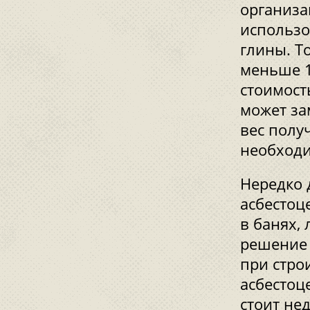
организа
использо
глины. Т
меньше 1
стоимост
может за
вес полу
необходи
Нередко 
асбестоц
в банях,
решение 
при стро
асбестоц
стоит не