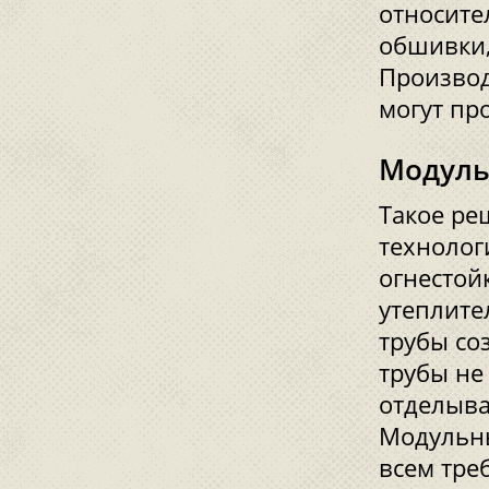
относите
обшивки,
Производ
могут про
Модуль
Такое ре
технолог
огнестой
утеплите
трубы со
трубы не
отделыва
Модульны
всем тре