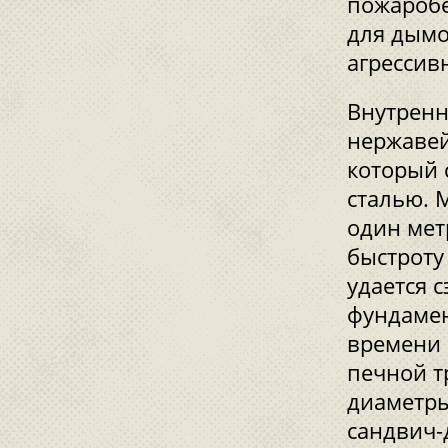
пожаробе
для дымо
агрессив
Внутренн
нержавей
который 
сталью. 
один мет
быстроту 
удается 
фундамен
времени 
печной т
диаметры
сандвич-