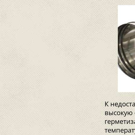
К недост
высокую 
герметиз
температ