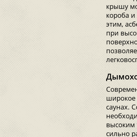
крышу мо
короба и
этим, ас
при высо
поверхно
позволяе
легковос
Дымохо
Современ
широкое 
саунах. 
необходи
высоким 
сильно р