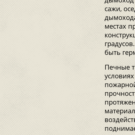
сажи, ос
дымохода
местах п
конструк
градусов
быть гер
Печные т
условиях
пожарной
прочност
протяжен
материал
воздейст
поднимае