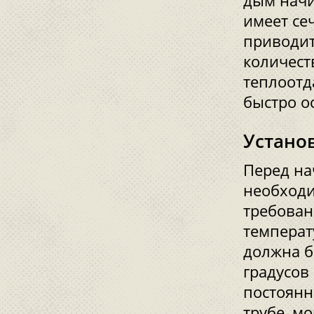
дым начи
имеет се
приводит
количест
теплоотд
быстро о
Устано
Перед на
необходи
требован
температ
должна б
градусов
постоянн
трубе, м