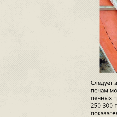
Следует 
печам мо
печных т
250-300 г
показате