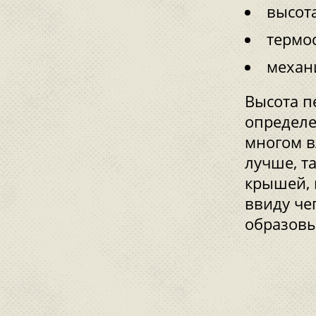
высота
термос
механ
Высота п
определе
многом в
лучше, т
крышей, 
ввиду че
образовы