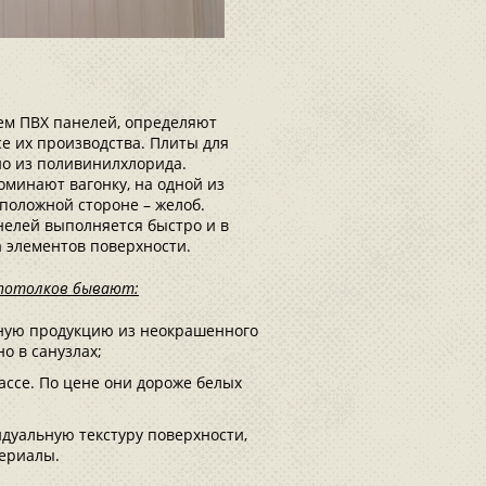
ем ПВХ панелей, определяют
е их производства. Плиты для
но из поливинилхлорида.
минают вагонку, на одной из
оположной стороне – желоб.
нелей выполняется быстро и в
 элементов поверхности.
 потолков бывают:
нную продукцию из неокрашенного
 в санузлах;
ассе. По цене они дороже белых
уальную текстуру поверхности,
ериалы.