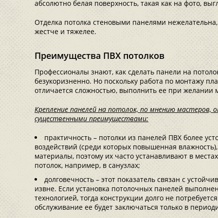
абсолютно белая поверхность, такая как на фото, вы
Отделка потолка стеновыми панелями нежелательна,
жестче и тяжелее.
Преимущества ПВХ потолков
Профессионалы знают, как сделать панели на потоло
безукоризненно. Но поскольку работа по монтажу пл
отличается сложностью, выполнить ее при желании 
Крепление панелей на потолок, по мнению мастеров,
существенными преимуществами:
практичность – потолки из панелей ПВХ более ус
воздействий (среди которых повышенная влажность)
материалы, поэтому их часто устанавливают в местах,
потолок, например, в санузлах;
долговечность – этот показатель связан с устойч
извне. Если установка потолочных панелей выполнен
технологией, тогда конструкции долго не потребуется
обслуживание ее будет заключаться только в периоди