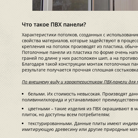
Что такое ПВХ панели?
Характеристики потолков, созданных с использовани
свойства материалов, которые задействуют в процесс
крепления на потолок производят из пластика, обыч
Потолочные панели из пластика по форме очень напо
граней по длине у них расположен шип, а на против
Благодаря такой конструкции монтаж потолочных па
результате получается прочная сплошная состыковка
По внешнему виду и характеристикам ПВХ-панели для
белыми. Их стоимость невысокая. Производят да
поливинилхлорида и устанавливают преимущественно
цветными – такие изделия из ПВХ окрашивают в м
плиток, но доступны всем потребителям;
текстурированными. Данные плиты имеют индивид
имитирующую древесину или другие природные мат