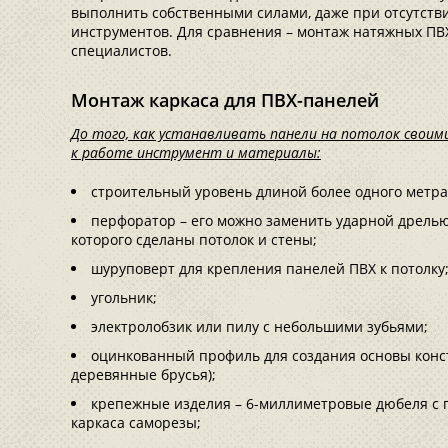
выполнить собственными силами, даже при отсутств
инструментов. Для сравнения – монтаж натяжных ПВХ
специалистов.
Монтаж каркаса для ПВХ-панелей
До того, как устанавливать панели на потолок свои
к работе инструмент и материалы:
строительный уровень длиной более одного метра
перфоратор – его можно заменить ударной дрелью,
которого сделаны потолок и стены;
шуруповерт для крепления панелей ПВХ к потолку
угольник;
электролобзик или пилу с небольшими зубьями;
оцинкованный профиль для создания основы конс
деревянные брусья);
крепежные изделия – 6-миллиметровые дюбеля с п
каркаса саморезы;