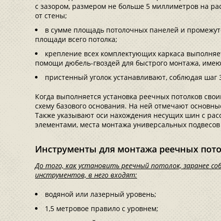
с зазором, размером не больше 5 миллиметров на ра
от стены;
в сумме площадь потолочных панелей и промежут
площади всего потолка;
крепление всех комплектующих каркаса выполняет
помощи дюбель-гвоздей для быстрого монтажа, имею
пристенный уголок устанавливают, соблюдая шаг 3
Когда выполняется установка реечных потолков сво
схему базового основания. На ней отмечают основны
Также указывают оси нахождения несущих шин с рас
элементами, места монтажа универсальных подвесов
Инструменты для монтажа реечных пот
До того, как установить реечный потолок, заранее с
инструментов, в него входят:
водяной или лазерный уровень;
1,5 метровое правило с уровнем;