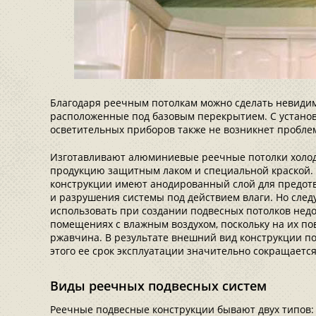
Благодаря реечным потолкам можно сделать невиди
расположенные под базовым перекрытием. С установ
осветительных приборов также не возникнет пробле
Изготавливают алюминиевые реечные потолки холо
продукцию защитным лаком и специальной краской
конструкции имеют анодированный слой для предот
и разрушения системы под действием влаги. Но следу
использовать при создании подвесных потолков нед
помещениях с влажным воздухом, поскольку на их по
ржавчина. В результате внешний вид конструкции по
этого ее срок эксплуатации значительно сокращается
Виды реечных подвесных систем
Реечные подвесные конструкции бывают двух типов: з