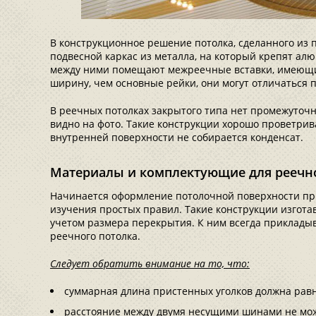
В конструкционное решение потолка, сделанного из п
подвесной каркас из металла, на который крепят а
между ними помещают межреечные вставки, имеющи
ширину, чем основные рейки, они могут отличаться п
В реечных потолках закрытого типа нет промежуточн
видно на фото. Такие конструкции хорошо проветрив
внутренней поверхности не собирается конденсат.
Материалы и комплектующие для реечно
Начинается оформление потолочной поверхности пр
изучения простых правил. Такие конструкции изгота
учетом размера перекрытия. К ним всегда прикладыв
реечного потолка.
Следует обратить внимание на то, что:
суммарная длина пристенных уголков должна рав
расстояние между двумя несущими шинами не мож