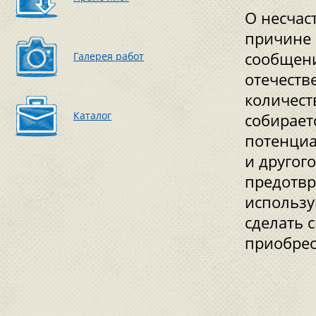
О несчас
причине 
сообщени
Галерея работ
отечеств
количест
Каталог
собирает
потенциа
и другог
предотвр
использу
сделать 
приобрес