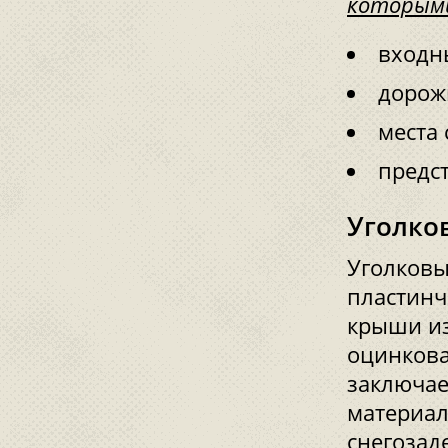
которым
входн
дорож
места 
предс
Уголко
Уголковы
пластинч
крыши из
оцинкова
заключае
материал
снегозад