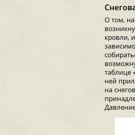
Снегов
О том, н
возникну
кровли, 
зависимо
собиратьс
возможну
таблице 
ней прил
на снего
принадле
Давление 