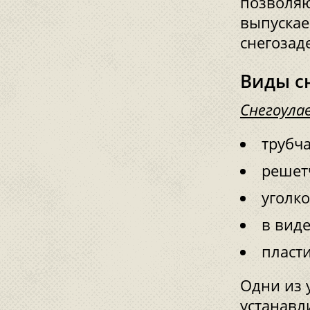
позволя
выпускае
снегозад
Виды с
Снегоула
трубч
решет
уголк
в виде
пласт
Одни из 
устанавл