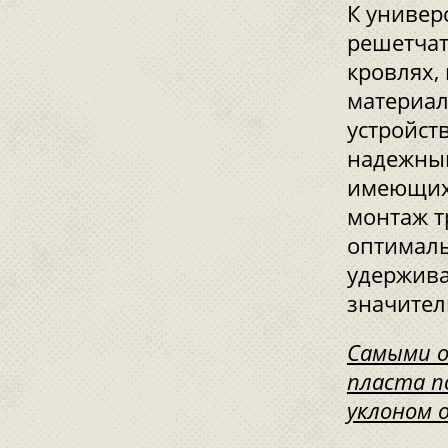
К универ
решетчат
кровлях,
материал
устройст
надежным
имеющих 
монтаж т
оптималь
удержива
значител
Самыми о
пласта п
уклоном о