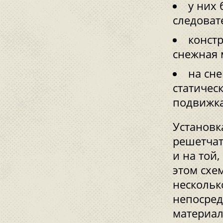
у них
следоват
конст
снежная 
на сн
статичес
подвижка
Установк
решетчат
и на той,
этом схе
нескольк
непосред
материал