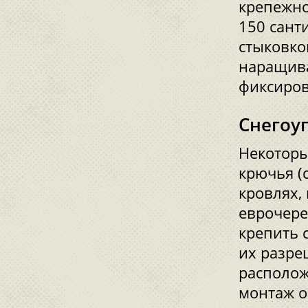
крепежно
150 сант
стыковко
наращива
фиксиров
Cнегоу
Некоторы
крючья (
кровлях,
еврочере
крепить 
их разре
располож
монтаж о