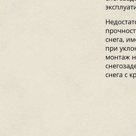
эксплуат
Недостат
прочност
снега, и
при укло
монтаж н
снегозад
снега с 