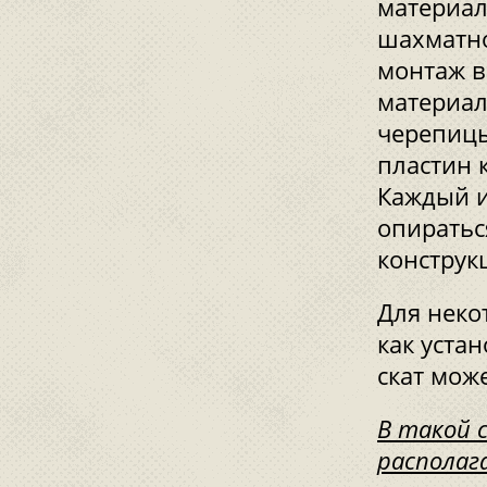
материал
шахматно
монтаж в
материал
черепицы
пластин 
Каждый и
опиратьс
конструк
Для неко
как уста
скат мож
В такой 
располаг