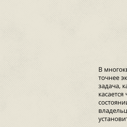
В многок
точнее э
задача, 
касается
состояни
владельц
установи