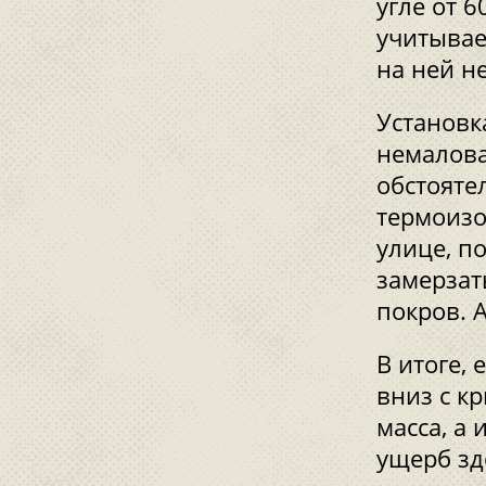
угле от 6
учитывае
на ней н
Установк
немалова
обстояте
термоизо
улице, по
замерзат
покров. 
В итоге, 
вниз с к
масса, а
ущерб зд