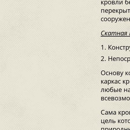
кровли б
перекрыт
сооружен
Скатная 
Констр
Непоср
Основу к
каркас к
любые на
всевозм
Сама кро
цель кот
природны