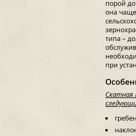
порой до
она чаще
сельскох
зернохра
типа – д
обслужив
необходи
при уста
Особен
Скатная 
следующи
гребен
накло