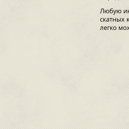
Любую ин
скатных 
легко мо