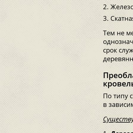
Железо
Скатна
Тем не м
однознач
срок слу
деревянн
Преобл
кровел
По типу 
в зависи
Существу