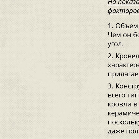
На показ
факторов
Объем 
Чем он б
угол.
Кровел
характер
прилагае
Констр
всего ти
кровли в
керамиче
поскольк
даже пол