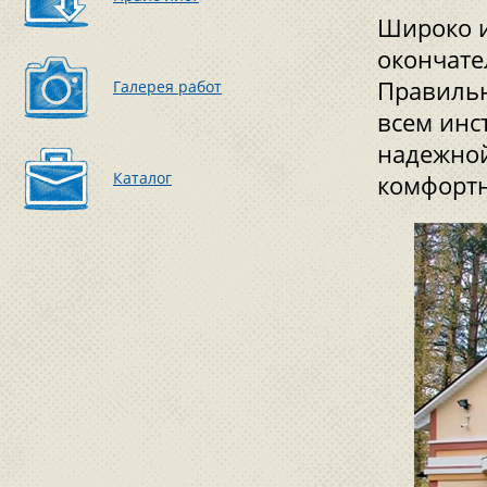
Широко и
окончате
Правильн
Галерея работ
всем инс
надежной
Каталог
комфортн