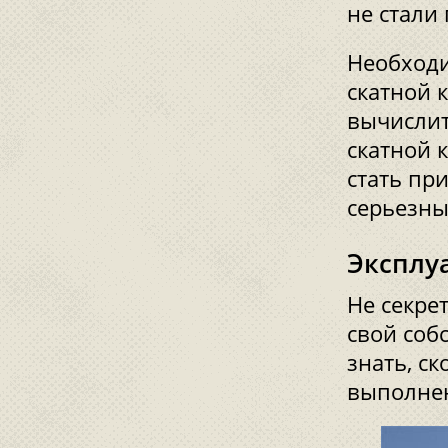
не стали
Необходи
скатной 
вычислит
скатной 
стать пр
серьезны
Эксплу
Не секре
свой соб
знать, с
выполне