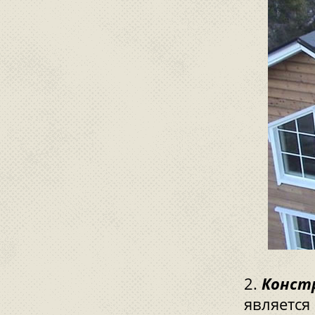
Конст
является