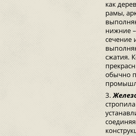
как дере
рамы, ар
выполняю
нижние –
сечение 
выполняю
сжатия. 
прекрасн
обычно п
промышл
Желез
стропила
устанавл
соединяя
конструк