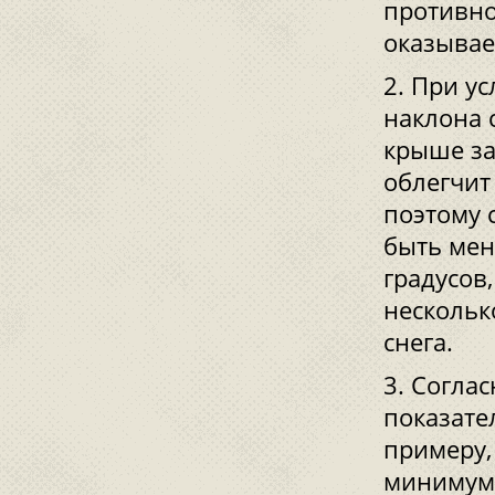
противно
оказывае
При ус
наклона с
крыше за
облегчит
поэтому 
быть мен
градусов
нескольк
снега.
Соглас
показате
примеру,
минимум 