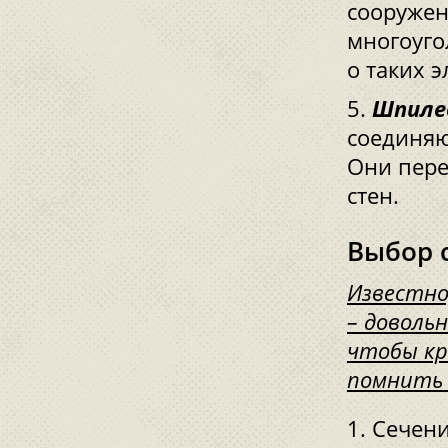
сооружен
многоуго
о таких э
Шпиле
соединяю
Они пере
стен.
Выбор 
Известно
– доволь
чтобы кр
помнить 
Сечени