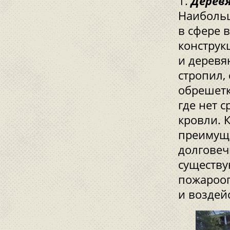
Дерев
Наибольш
в сфере 
конструк
и деревя
стропил, 
обрешетк
где нет 
кровли. 
преимуще
долговеч
существу
пожарооп
и воздей