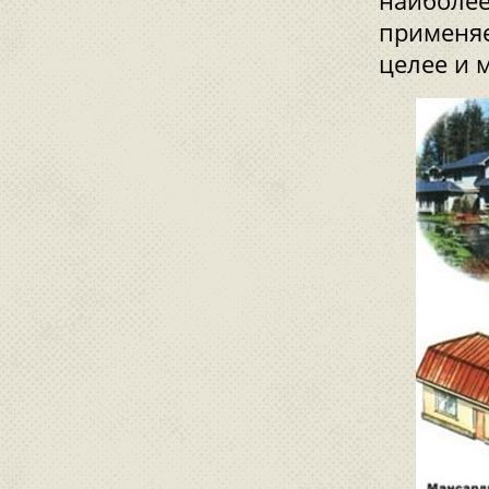
наиболее
применяе
целее и 