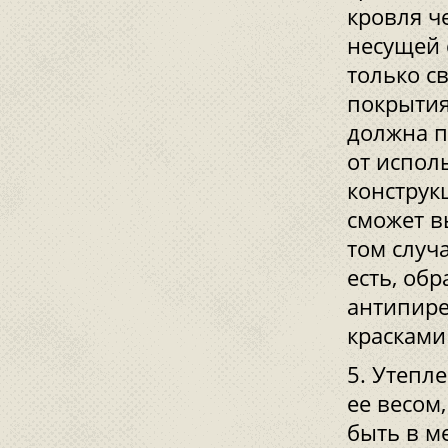
кровля ч
несущей 
только с
покрытия
должна п
от испол
конструк
сможет в
том случ
есть, об
антипире
красками
Утепле
ее весом
быть в м