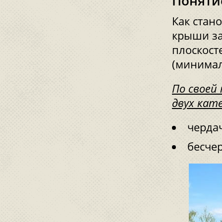
Поняти
Как стан
крыши за
плоскост
(минимал
По своей
двух кат
черда
бесче