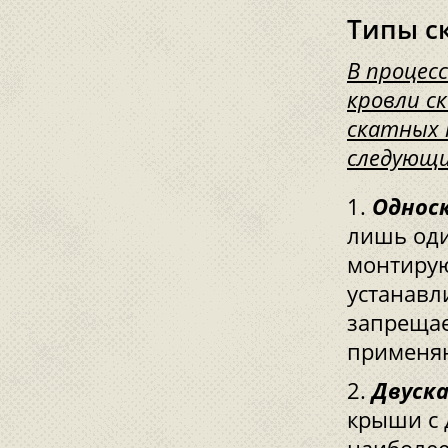
Типы с
В процес
кровли с
скатных 
следующи
Однос
лишь оди
монтируют
устанавл
запрещае
применяю
Двуск
крыши с 