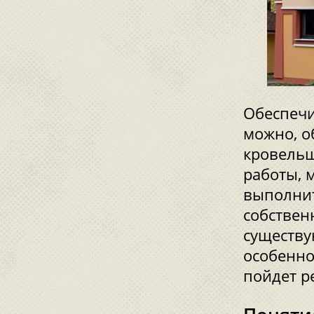
Обеспечи
можно, о
кровельщ
работы, 
выполнит
собствен
существу
особенно
пойдет р