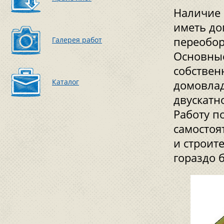
Наличие 
иметь до
переобор
Галерея работ
Основные
собствен
Каталог
домовлад
двускатн
Работу п
самостоя
и строит
гораздо 