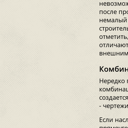
невозмож
после пр
немалый 
строител
отметить
отличают
внешним
Комбин
Нередко 
комбинац
создаетс
- чертеж
Если нас
прямоуго