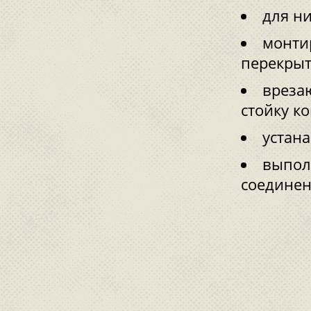
для н
монти
перекрыт
вреза
стойку ко
устана
выпол
соединен