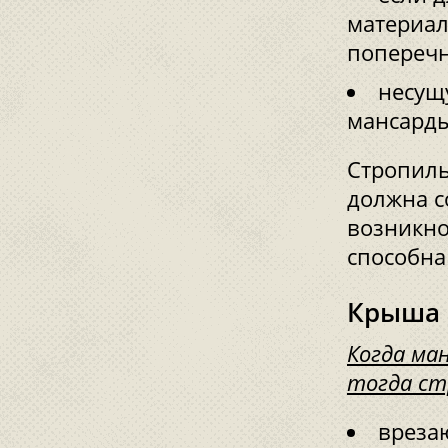
материал
поперечн
несущ
мансарды
Стропиль
должна с
возникно
способна
Крыша 
Когда ма
тогда ст
вреза