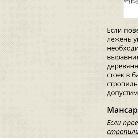
Если пов
лежень у
необходи
выравнив
деревянн
стоек в б
стропиль
допустим
Мансар
Если про
стропиль