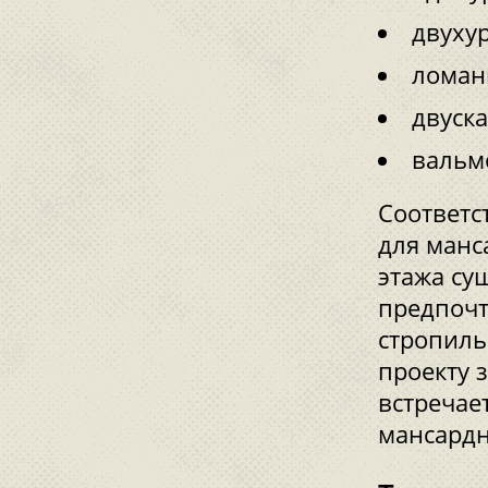
двуху
ломан
двуска
вальм
Соответс
для манс
этажа су
предпочт
стропиль
проекту 
встречае
мансард