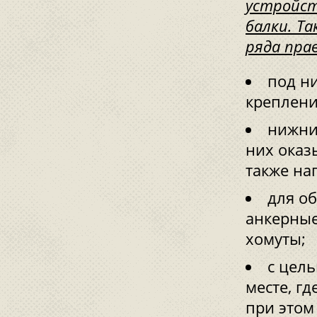
устройст
балки. Т
ряда пра
под н
креплени
нижние
них оказ
также наг
для о
анкерные
хомуты;
с цель
месте, гд
при этом