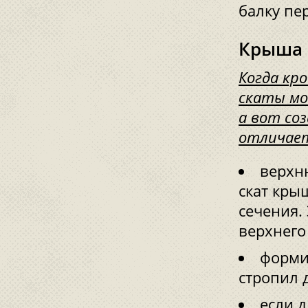
балку пе
Крыша 
Когда кр
скаты мо
а вот со
отличает
верхн
скат кры
сечения.
верхнего
форми
стропил 
если 