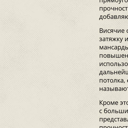
прочност
добавляю
Висячие 
затяжку 
мансарды
повышенн
использо
дальнейш
потолка,
называют
Кроме эт
с больши
представ
прочност