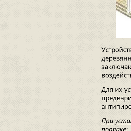
Устройст
деревянн
заключаю
воздейст
Для их у
предвари
антипир
При уста
порядке: