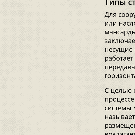
Типы с
Для соор
или насл
мансарды
заключае
несущие 
работает 
передава
горизонт
С целью 
процессе
системы 
называет
размещен
возлагае