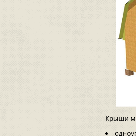
Крыши ма
одноу