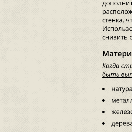
дополнит
располож
стенка, ч
Использо
снизить 
Матери
Когда ст
быть вып
натур
метал
желез
дерев