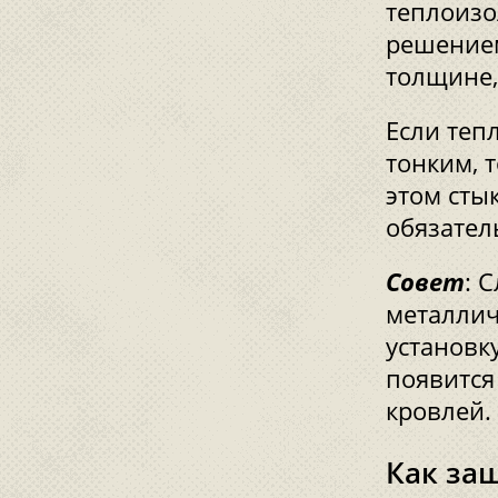
теплоизо
решением
толщине,
Если теп
тонким, 
этом сты
обязател
Совет
: 
металлич
установк
появится
кровлей.
Как за