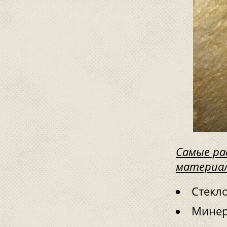
Самые ра
материа
Стекл
Минер