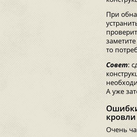
При обна
устранит
проверит
заметите
то потре
Совет
: 
конструк
необходи
А уже за
Ошибки
кровли
Очень ча