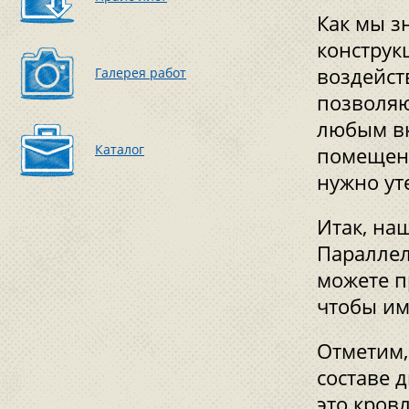
Как мы з
конструк
воздейст
Галерея работ
позволяю
любым вк
Каталог
помещени
нужно ут
Итак, на
Параллел
можете п
чтобы им
Отметим,
составе 
это кровл