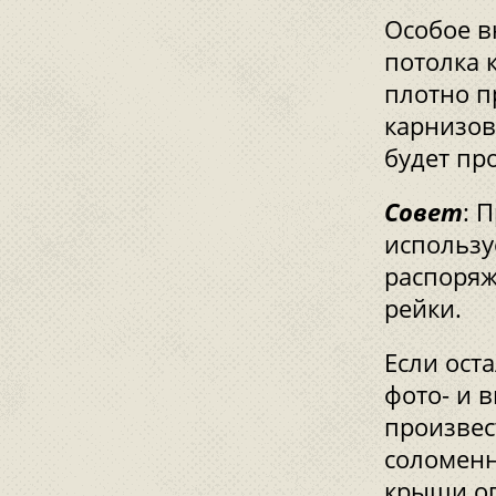
Особое в
потолка 
плотно п
карнизов
будет пр
Совет
: 
использу
распоряж
рейки.
Если ост
фото- и 
произвес
соломенн
крыши оп