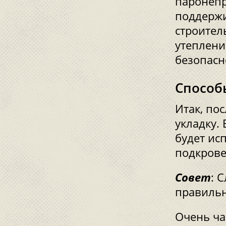
паронепр
поддержи
строител
утеплени
безопасн
Способ
Итак, по
укладку.
будет ис
подкрове
Совет
: 
правильн
Очень ча