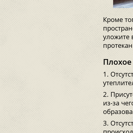
Кроме то
простран
уложите 
протекан
Плохое
Отсутс
утеплите
Присут
из-за че
образова
Отсутс
происход