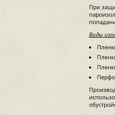
При защи
пароизол
попадани
Виды изо
Пленк
Пленки
Пленки
Перфо
Производ
использо
обустрой