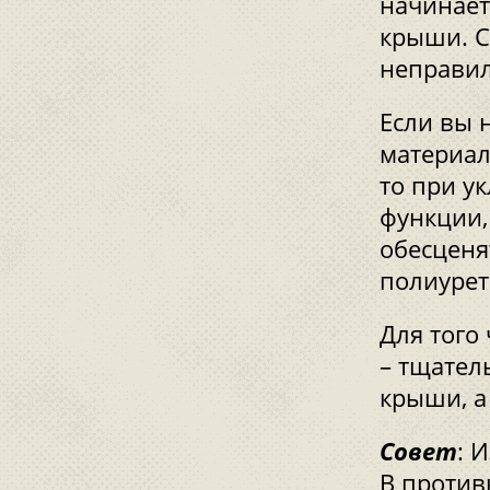
начинает
крыши. С
неправил
Если вы 
материал
то при у
функции,
обесценя
полиурет
Для того
– тщател
крыши, а
Совет
: 
В против