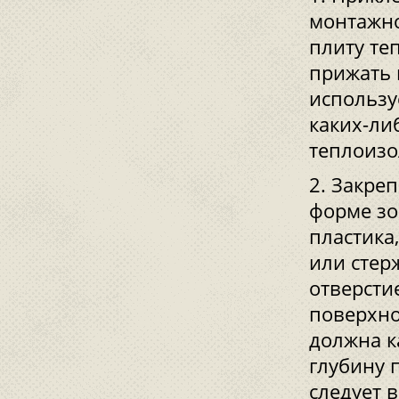
монтажно
плиту те
прижать 
использу
каких-ли
теплоизо
Закреп
форме зо
пластика
или стер
отверсти
поверхно
должна к
глубину 
следует 