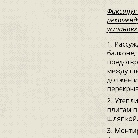
Фиксируя
рекоменд
установк
Рассуж
балконе, 
предотвр
между ст
должен и
перекрыв
Утепли
плитам 
шляпкой
Монтир