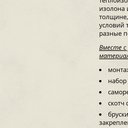
теплоизо
изолона и
толщине,
условий т
разные п
Вместе с
материал
монта
набор
самор
скотч 
бруск
закрепле