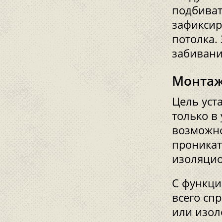
подбиват
зафиксир
потолка.
забивани
Монтаж
Цель уст
только в
возможно
проникат
изоляци
С функци
всего сп
или изол