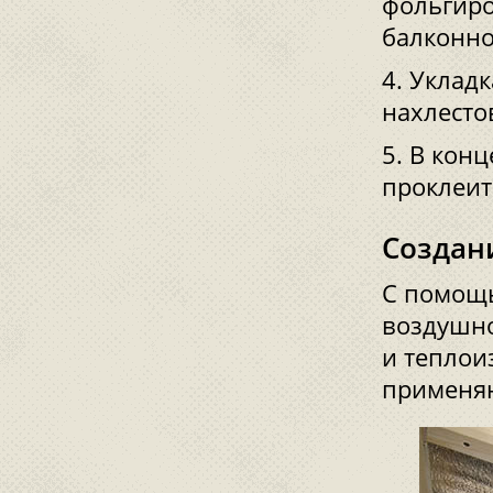
фольгиро
балконно
Укладк
нахлесто
В конц
проклеит
Создан
С помощ
воздушно
и теплои
применяю