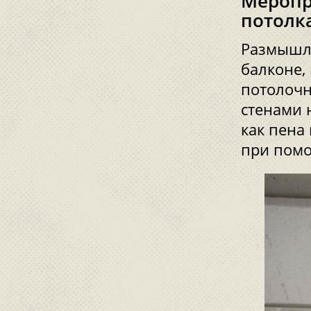
Меропр
потолк
Размышля
балконе,
потолочн
стенами 
как пена
при пом