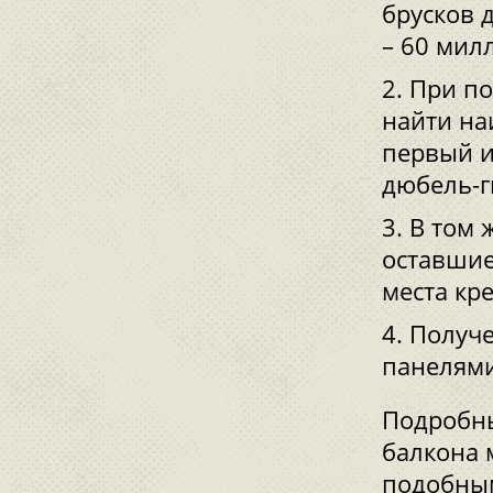
брусков 
– 60 мил
При по
найти на
первый и
дюбель-г
В том 
оставшие
места кр
Получе
панелями
Подробны
балкона 
подобны