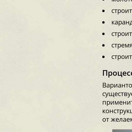
строи
каранд
строи
стремя
строи
Процес
Варианто
существуе
применит
конструк
от желае