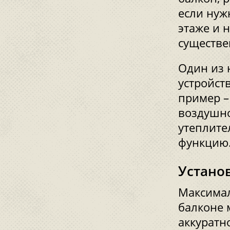
если нуж
этаже и 
существе
Один из 
устройст
пример –
воздушно
утеплите
функцию
Устано
Максимал
балконе 
аккуратн