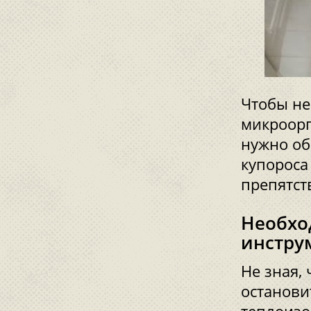
Чтобы не
микроорг
нужно об
купороса
препятст
Необхо
инстру
Не зная,
останови