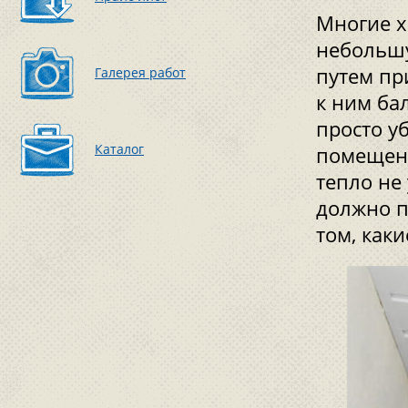
Многие х
небольшу
путем пр
Галерея работ
к ним ба
просто у
Каталог
помещени
тепло не
должно п
том, как