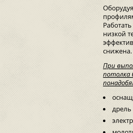
Оборудуя
профилям
Работать
низкой т
эффектив
снижена.
При выпо
потолка 
понадобя
оснащ
дрель
электр
молот