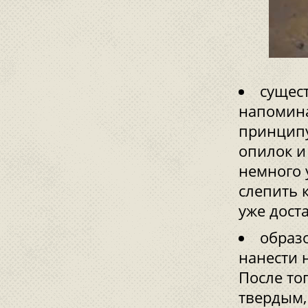
сущес
напомина
принципу 
опилок и
немного 
слепить 
уже дост
образ
нанести 
После то
твердым,