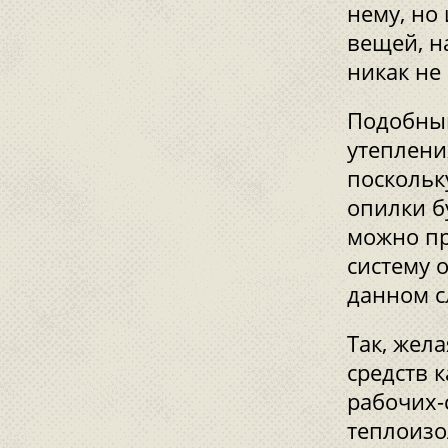
нему, но
вещей, н
никак не
Подобный
утеплени
поскольк
опилки б
можно пр
систему 
данном с
Так, жел
средств к
рабочих-
теплоизо