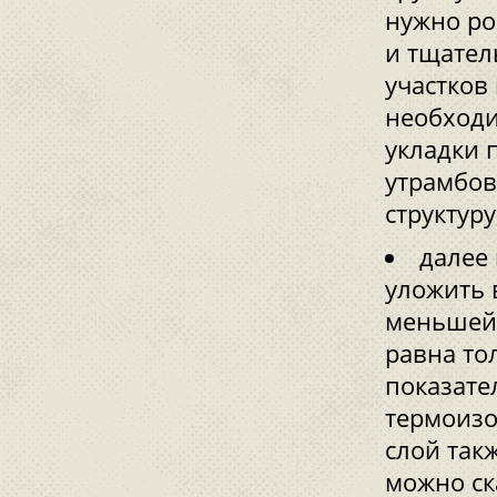
нужно ро
и тщател
участков
необходи
укладки 
утрамбов
структуру
далее
уложить 
меньшей 
равна то
показате
термоизо
слой так
можно ск