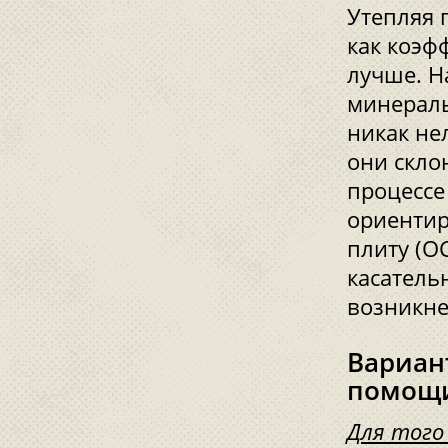
Утепляя 
как коэф
лучше. 
минераль
никак не
они скло
процессе
ориентир
плиту (О
касатель
возникне
Вариан
помощи
Для того