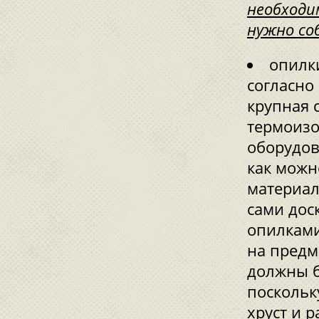
необходи
нужно со
опилк
согласно
крупная 
термоизо
оборудов
как можн
материал
сами дос
опилками
на предм
должны б
поскольк
хруст и р