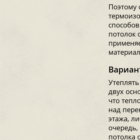
Поэтому 
термоизо
способов
потолок о
применяе
материал
Вариан
Утеплять
двух осн
что тепл
над пере
этажа, ли
очередь,
потолка 