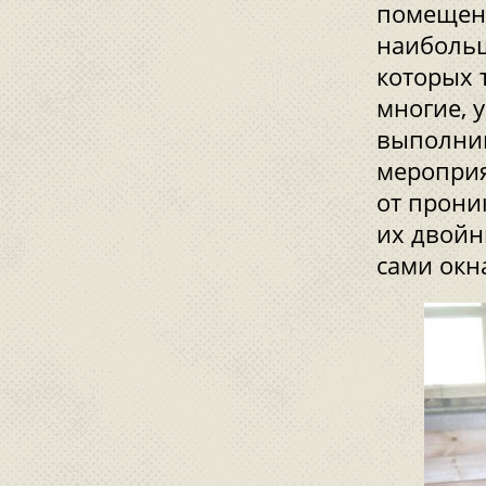
помещени
наибольш
которых 
многие, 
выполнив
мероприя
от прони
их двойн
сами окн