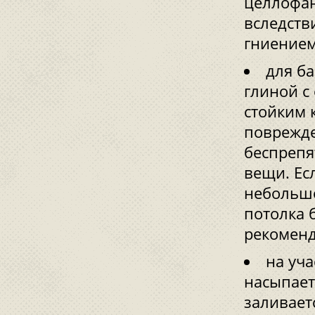
целлофан
вследств
гниением
для б
глиной с
стойким 
поврежде
беспрепя
вещи. Ес
небольшо
потолка 
рекоменд
на уча
насыпаетс
заливает