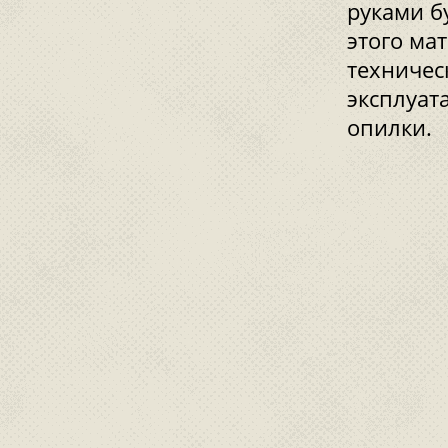
руками б
этого ма
техничес
эксплуат
опилки.