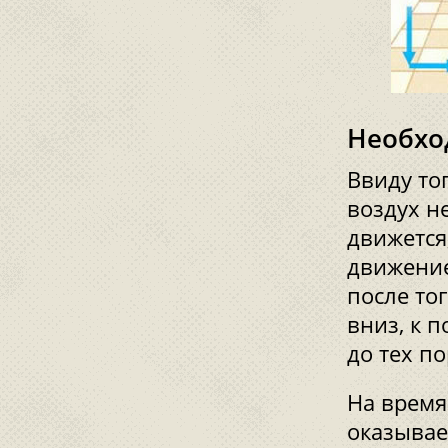
Необхо
Ввиду то
воздух н
движется
движение
после то
вниз, к 
до тех п
На время
оказывае