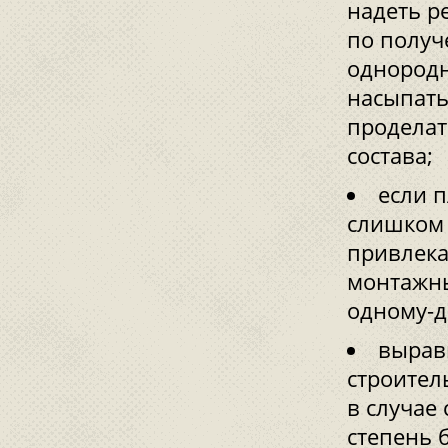
надеть р
по получ
однородн
насыпать
проделат
состава;
если 
слишком 
привлека
монтажны
одному-д
вырав
строител
в случае 
степень 