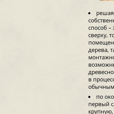
решая
собствен
способ –
сверху, т
помещени
дерева, 
монтажно
возможны
древесно
в процес
обычным 
по ок
первый с
крупную,