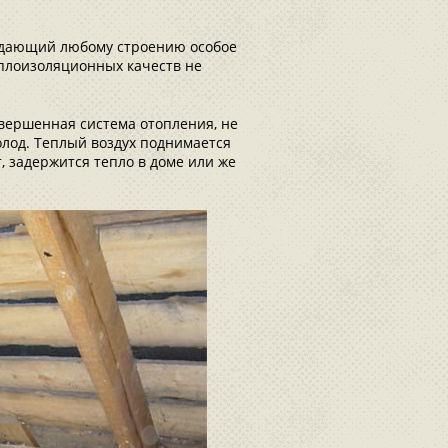
ридающий любому строению особое
еплоизоляционных качеств не
овершенная система отопления, не
олод. Теплый воздух поднимается
т, задержится тепло в доме или же