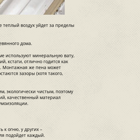
е теплый воздух уйдет за пределы
евянного дома.
ме используют минеральную вату,
й, кстати, отлично годится как
т. Монтажная же пена может
стаются зазоры (хотя такого,
, экологически чистым, поэтому
ий, качественный материал
умоизоляции.
к огню, у других –
ля подойдет каждый.