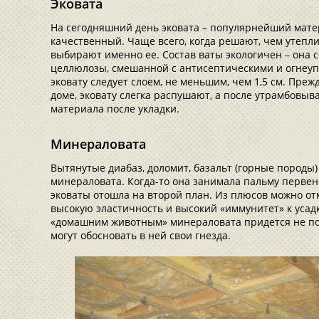
Эковата
На сегодняшний день эковата – популярнейший мате
качественный. Чаще всего, когда решают, чем утепли
выбирают именно ее. Состав ваты экологичен – она 
целлюлозы, смешанной с антисептическими и огнеу
эковату следует слоем, не меньшим, чем 1,5 см. Преж
доме, эковату слегка распушают, а после утрамбовыв
материала после укладки.
Минераловата
Вытянутые диабаз, доломит, базальт (горные породы)
минераловата. Когда-то она занимала пальму первен
эковаты отошла на второй план. Из плюсов можно от
высокую эластичность и высокий «иммунитет» к усад
«домашним животным» минераловата придется не по 
могут обосновать в ней свои гнезда.