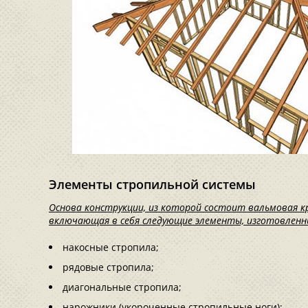
Элементы стропильной системы
Основа конструкции, из которой состоит вальмовая к
включающая в себя следующие элементы, изготовленны
накосные стропила;
рядовые стропила;
диагональные стропила;
нарожники (укороченные стропильные ноги);