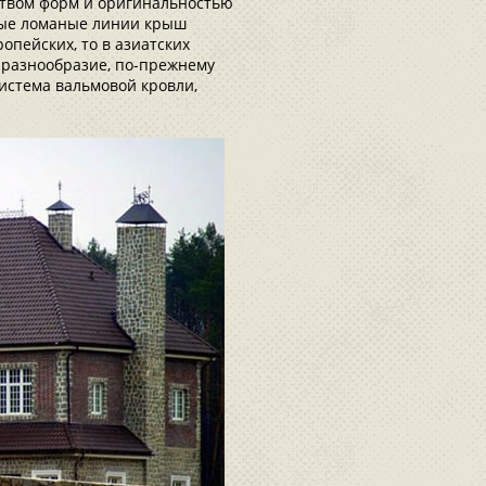
ством форм и оригинальностью
ные ломаные линии крыш
опейских, то в азиатских
 разнообразие, по-прежнему
истема вальмовой кровли,
.