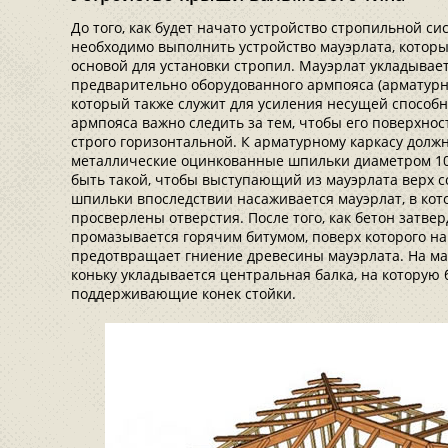
До того, как будет начато устройство стропильной с
необходимо выполнить устройство мауэрлата, которы
основой для установки стропил. Мауэрлат укладывае
предварительно оборудованного армпояса (арматурны
который также служит для усиления несущей способно
армпояса важно следить за тем, чтобы его поверхно
строго горизонтальной. К арматурному каркасу дол
металлические оцинкованные шпильки диаметром 10
быть такой, чтобы выступающий из мауэрлата верх с
шпильки впоследствии насаживается мауэрлат, в ко
просверлены отверстия. После того, как бетон затвер
промазывается горячим битумом, поверх которого на
предотвращает гниение древесины мауэрлата. На м
коньку укладывается центральная балка, на которую
поддерживающие конек стойки.