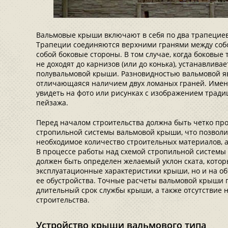
Вальмовые крыши включают в себя по два трапециев
Трапеции соединяются верхними гранями между собо
собой боковые стороны. В том случае, когда боковые
не доходят до карнизов (или до конька), устанавлива
полувальмовой крыши. Разновидностью вальмовой яв
отличающаяся наличием двух ломаных граней. Имен
увидеть на фото или рисунках с изображением тради
пейзажа.
Перед началом строительства должна быть четко пр
стропильной системы вальмовой крыши, что позволи
необходимое количество строительных материалов, а
В процессе работы над схемой стропильной системы
должен быть определен желаемый уклон ската, котор
эксплуатационные характеристики крыши, но и на о
ее обустройства. Точные расчеты вальмовой крыши 
длительный срок службы крыши, а также отсутствие
строительства.
Устройство крыши вальмового типа