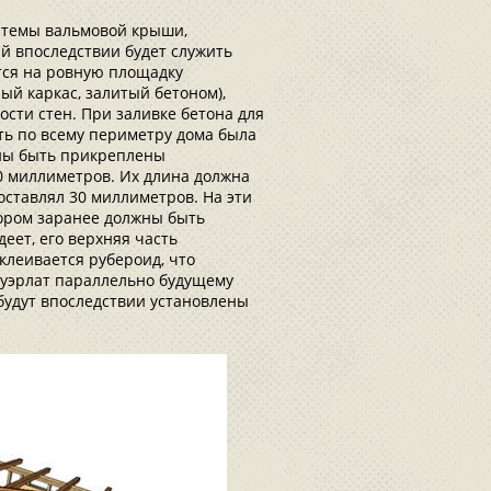
истемы вальмовой крыши,
й впоследствии будет служить
тся на ровную площадку
й каркас, залитый бетоном),
сти стен. При заливке бетона для
сть по всему периметру дома была
жны быть прикреплены
 миллиметров. Их длина должна
оставлял 30 миллиметров. На эти
тором заранее должны быть
деет, его верхняя часть
клеивается рубероид, что
ауэрлат параллельно будущему
 будут впоследствии установлены