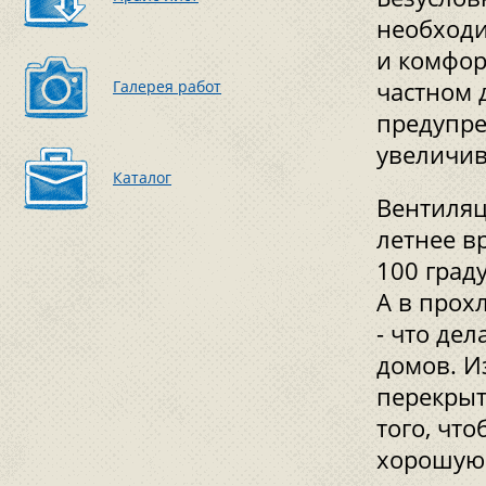
необходи
и комфор
Галерея работ
частном 
предупре
увеличив
Каталог
Вентиляц
летнее в
100 граду
А в прох
- что де
домов. И
перекрыт
того, чт
хорошую 