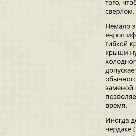
того, чт
сверлом.
Немало з
еврошифе
гибкой к
крыши ну
холодног
допускае
обычного
заменой 
позволяе
время.
Иногда д
чердаке 