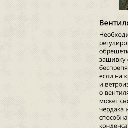
Вентил
Необходи
регулиро
обрешетк
зашивку 
беспрепя
если на 
и ветрои
о вентил
может св
чердака 
способна
конденса