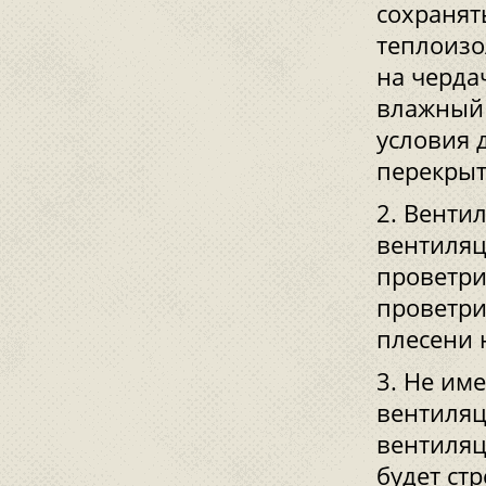
сохранят
теплоизо
на черда
влажный 
условия 
перекрыт
Вентил
вентиляц
проветри
проветри
плесени 
Не име
вентиляц
вентиляц
будет ст