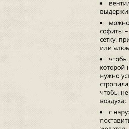
венти
выдержив
можно
софиты –
сетку, п
или алюм
чтобы
которой 
нужно ус
стропила
чтобы не
воздуха;
с нар
поставит
желатель