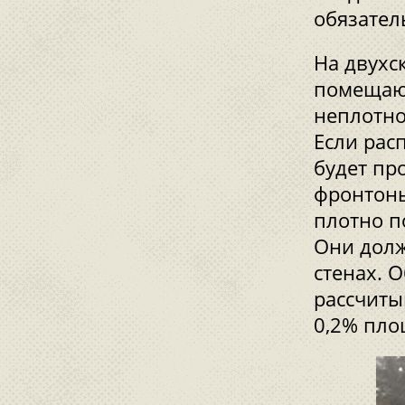
обязател
На двухс
помещают
неплотно
Если рас
будет пр
фронтоны
плотно п
Они дол
стенах. 
рассчиты
0,2% пло