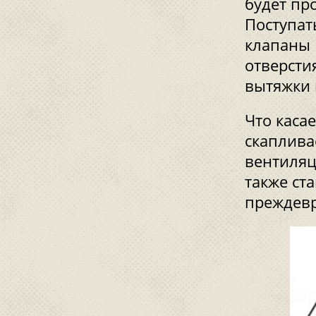
будет пр
Поступат
клапаны 
отверстия
вытяжки 
Что касае
скаплива
вентиляц
также ст
преждев