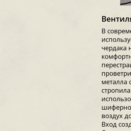
Вентил
В соврем
использу
чердака 
комфортн
перестра
проветри
металла 
стропила
использо
шиферной
воздух д
Вход соз