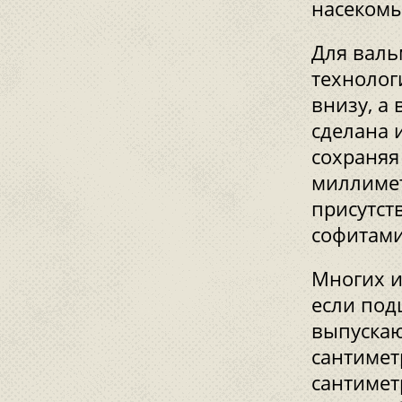
насекомы
Для валь
технолог
внизу, а 
сделана 
сохраняя
миллимет
присутст
софитами
Многих и
если под
выпускаю
сантимет
сантиметр