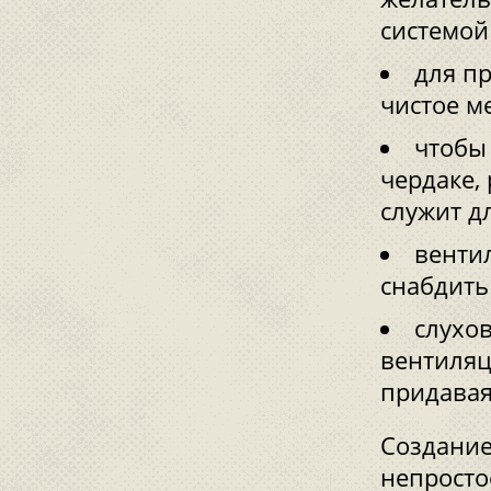
системой
для п
чистое ме
чтобы
чердаке,
служит д
венти
снабдить
слухо
вентиляц
придавая
Создание
непросто