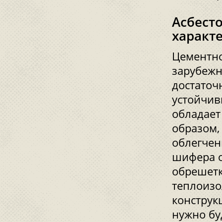
Асбест
характ
Цементно
зарубежн
достаточ
устойчив
обладает
образом,
облегчен
шифера о
обрешетк
теплоизо
конструк
нужно бу