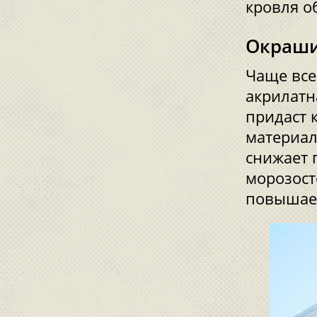
кровля о
Окраши
Чаще все
акрилатн
придаст 
материал
снижает 
морозост
повышает