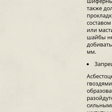
шиферный
также до
прокладк
составом
или маст
шайбы не
добивать
мм.
Запре
Асбестоц
гвоздями
образова
разойдут
сильными