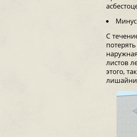
асбестоц
Минус
С течени
потерять
наружная
листов л
этого, та
лишайни