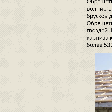
Обрешетк
волнисты
брусков 
Обрешетк
гвоздей.
карниза 
более 53