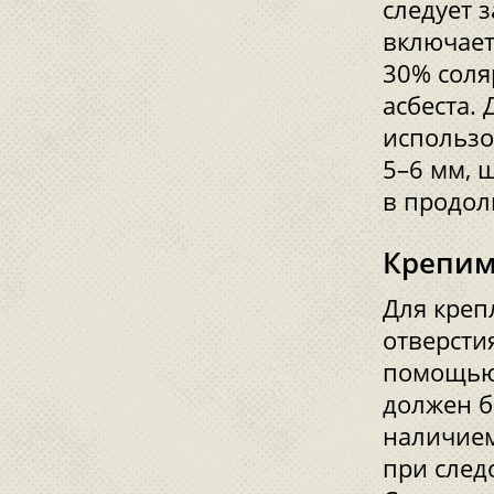
следует 
включает
30% соля
асбеста.
использо
5–6 мм, 
в продол
Крепим
Для креп
отверсти
помощью 
должен б
наличием
при след