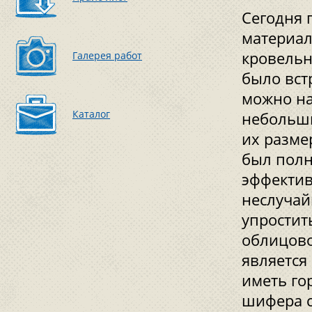
Сегодня 
материал
кровельн
Галерея работ
было вст
можно на
Каталог
небольши
их разме
был полн
эффектив
неслучай
упростит
облицов
является
иметь го
шифера с