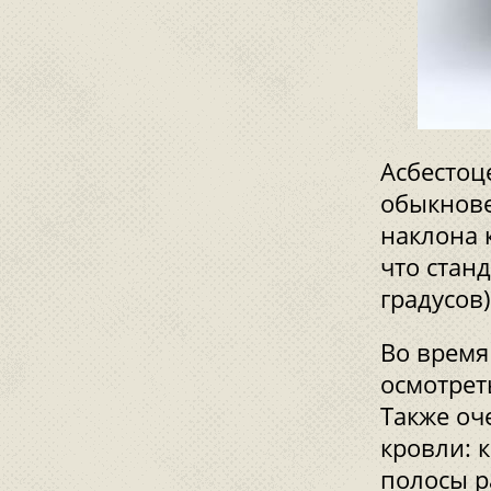
Асбестоц
обыкнове
наклона 
что стан
градусов)
Во время
осмотрет
Также оч
кровли: 
полосы р