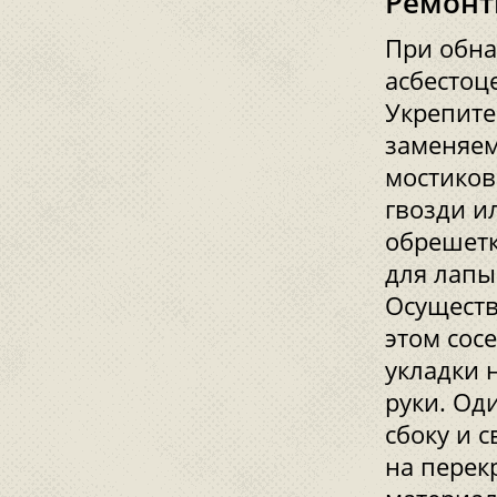
Ремонт
При обна
асбестоц
Укрепите
заменяем
мостиков
гвозди и
обрешетк
для лапы
Осуществ
этом сос
укладки 
руки. Од
сбоку и с
на перек