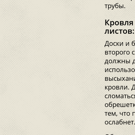
трубы.
Кровля
листов
Доски и 
второго 
должны д
использо
высыхани
кровли. 
сломатьс
обрешетк
тем, что
ослабнет