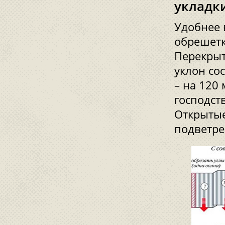
укладк
Удобнее 
обрешетк
Перекрыт
уклон сос
– на 120
господст
Открытые
подветре