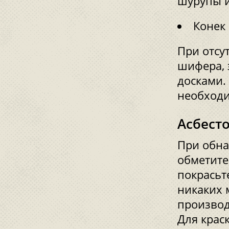
шурупы и
Конек
При отсу
шифера, 
досками.
необходи
Асбест
При обна
обметите
покрасьте
никаких 
производ
Для крас