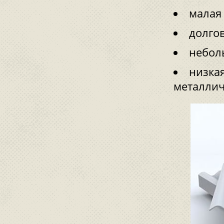
малая
долго
небол
низкая
металлич