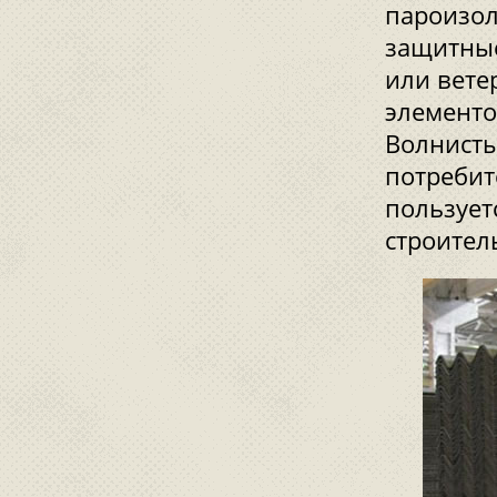
пароизол
защитные
или вете
элементо
Волнисты
потребит
пользует
строител