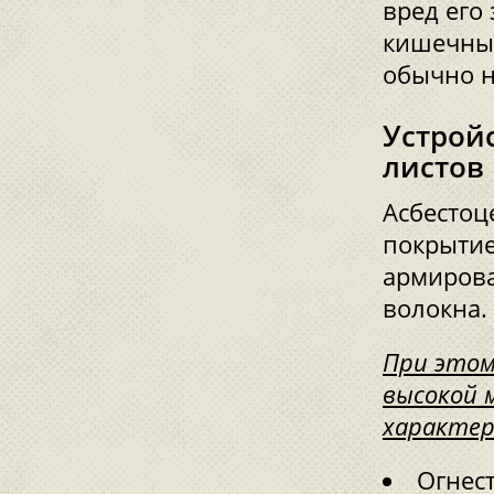
вред его
кишечный
обычно н
Устрой
листов
Асбестоц
покрытие
армирова
волокна.
При этом
высокой 
характер
Огнест