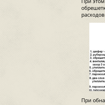
При этом
обрешетк
расходов
При обна