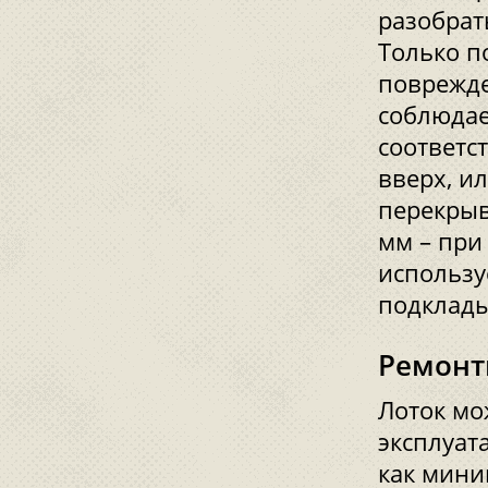
разобрат
Только п
поврежде
соблюдае
соответс
вверх, и
перекрыв
мм – при
использу
подклады
Ремонт
Лоток мо
эксплуат
как мини