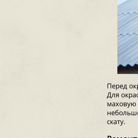
Перед ок
Для окра
маховую 
небольшо
скату.