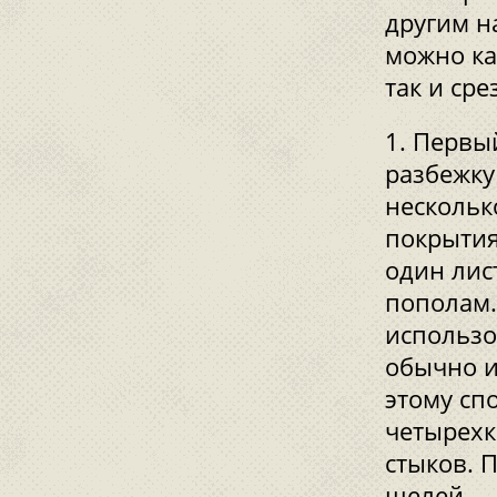
другим н
можно ка
так и ср
Первый
разбежку
нескольк
покрытия
один лис
пополам.
использо
обычно и
этому сп
четырехк
стыков. 
щелей.