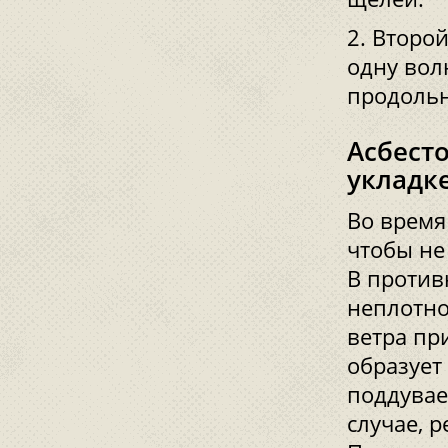
Второй
одну вол
продольн
Асбест
укладк
Во время
чтобы не
В против
неплотно
ветра пр
образует
поддувает
случае, 