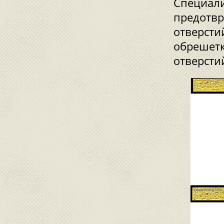
Специали
предотвр
отверсти
обрешетк
отверсти