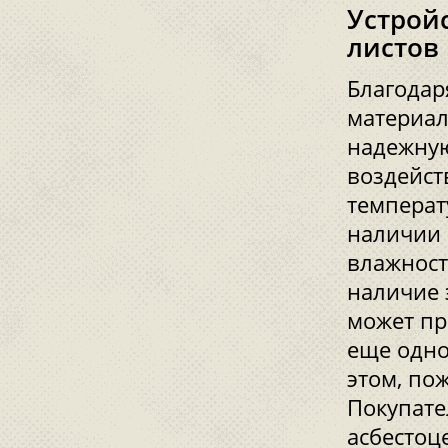
Устрой
листов
Благодар
материал
надежную
воздейст
температ
наличии 
влажност
наличие 
может про
еще одно
этом, по
Покупате
асбестоц