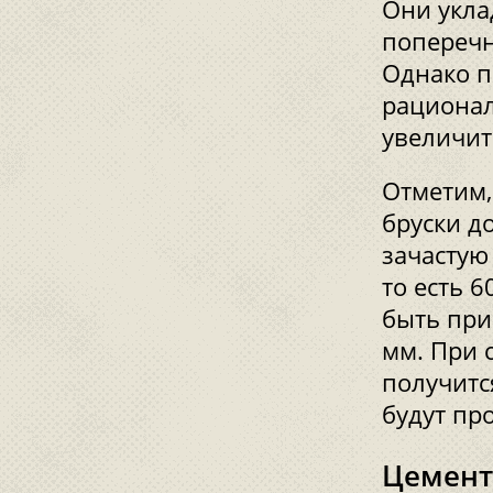
Они укла
поперечн
Однако п
рационал
увеличит
Отметим,
бруски д
зачастую
то есть 
быть при
мм. При 
получитс
будут пр
Цемент