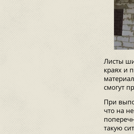
Листы ши
краях и 
материал
смогут п
При выпо
что на н
поперечн
такую си