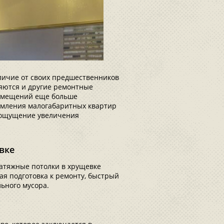
личие от своих предшественников
няются и другие ремонтные
 помещений еще больше
рмления малогабаритных квартир
ь ощущение увеличения
вке
натяжные потолки в хрущевке
ная подготовка к ремонту, быстрый
ьного мусора.