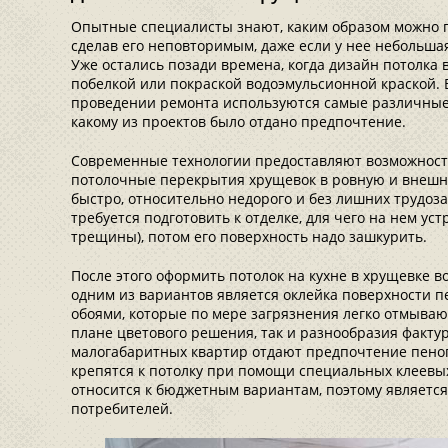
Опытные специалисты знают, каким образом можно 
сделав его неповторимым, даже если у нее небольша
Уже остались позади времена, когда дизайн потолка
побелкой или покраской водоэмульсионной краской.
проведении ремонта используются самые различные м
какому из проектов было отдано предпочтение.
Современные технологии предоставляют возможност
потолочные перекрытия хрущевок в ровную и внешн
быстро, относительно недорого и без лишних трудоз
требуется подготовить к отделке, для чего на нем ус
трещины), потом его поверхность надо зашкурить.
После этого оформить потолок на кухне в хрущевке 
одним из вариантов является оклейка поверхности
обоями, которые по мере загрязнения легко отмывают
плане цветового решения, так и разнообразия факту
малогабаритных квартир отдают предпочтение пено
крепятся к потолку при помощи специальных клеевы
относится к бюджетным вариантам, поэтому являетс
потребителей.