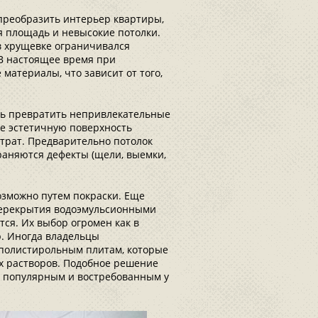
преобразить интерьер квартиры,
я площадь и невысокие потолки.
 в хрущевке ограничивался
 В настоящее время при
атериалы, что зависит от того,
ь превратить непривлекательные
е эстетичную поверхность
атрат. Предварительно потолок
траняются дефекты (щели, выемки,
возможно путем покраски. Еще
 перекрытия водоэмульсионными
ся. Их выбор огромен как в
р. Иногда владельцы
полистирольным плитам, которые
х растворов. Подобное решение
я популярным и востребованным у