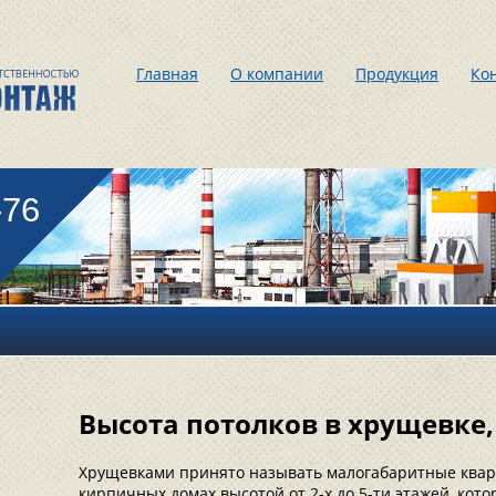
Главная
О компании
Продукция
Ко
-76
Высота потолков в хрущевке,
Хрущевками принято называть малогабаритные квар
кирпичных домах высотой от 2-х до 5-ти этажей, кот