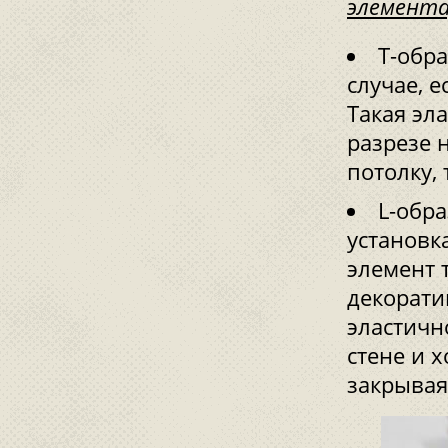
элемента
Т-обр
случае, 
Такая эл
разрезе 
потолку, 
L-обра
установк
элемент 
декорати
эластичн
стене и 
закрывая