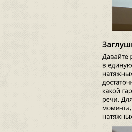
Заглуш
Давайте 
в единую
натяжных
достаточн
какой га
речи. Дл
момента,
натяжных