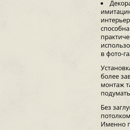
Декор
имитацию
интерьер
способна
практиче
использо
в фото-г
Установк
более за
монтаж т
подумать
Без загл
потолком
Именно п