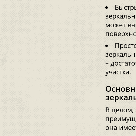
Быстр
зеркальн
может ва
поверхно
Прост
зеркальн
– достат
участка.
Основн
зеркал
В целом,
преимуще
она имее