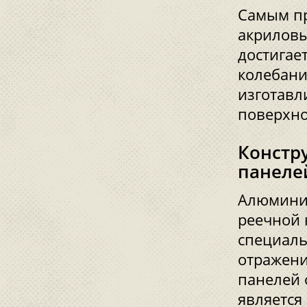
Самым пр
акриловы
достигае
колебани
изготавл
поверхно
Констр
панеле
Алюминие
реечной 
специаль
отражени
панелей 
является