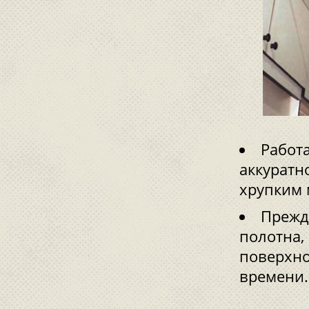
Работ
аккуратно
хрупким 
Прежд
полотна,
поверхно
времени.