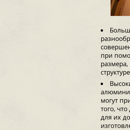
Больш
разнообр
соверше
при помо
размера,
структур
Высок
алюмини
могут пр
того, чт
для их д
изготовл