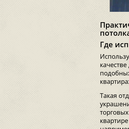
Практи
потолк
Где ис
Использу
качестве 
подобных
квартира
Такая от
украшени
торговых
квартире
например