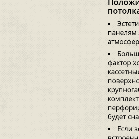
Положи
потолк
Эстет
панелям 
атмосфер
Больш
фактор х
кассетны
поверхно
крупнога
комплект
перфорир
будет сн
Если 
встроенн