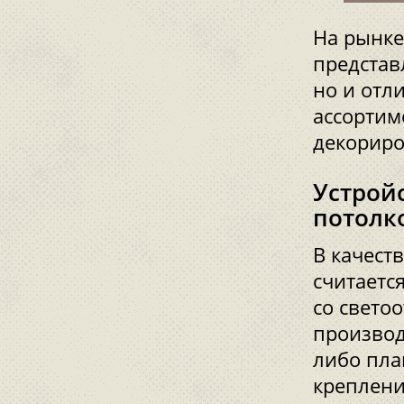
На рынке
представ
но и отл
ассортим
декориро
Устрой
потолк
В качест
считаетс
со свето
производ
либо пла
креплени