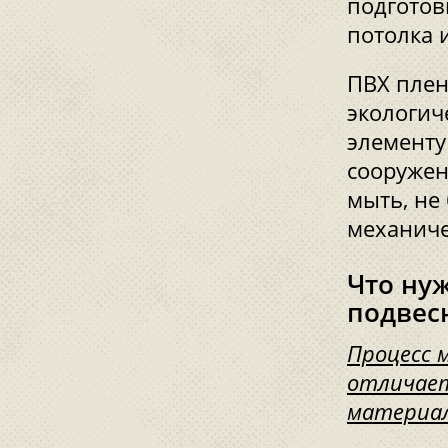
подготов
потолка 
ПВХ плен
экологич
элементу
сооружен
мыть, не
механиче
Что нуж
подвес
Процесс 
отличает
материал