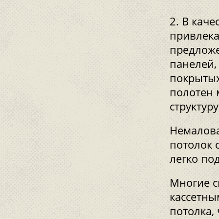
В каче
привлека
предложе
панелей,
покрытых
полотен 
структур
Немалова
потолок 
легко по
Многие с
кассетны
потолка,