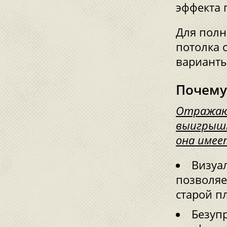
эффекта 
Для полн
потолка 
варианты
Почему
Отражаю
выигрышн
она имее
Визуа
позволяе
старой п
Безуп