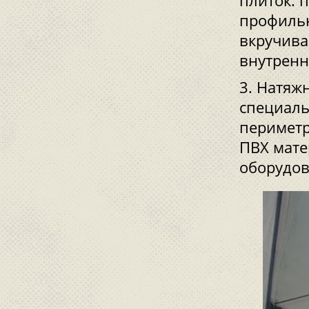
плиток: 
профильн
вкручива
внутренн
Натяжн
специаль
периметр
ПВХ мате
оборудов