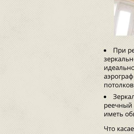
При р
зеркальн
идеально
аэрограф
потолков
Зерка
реечный 
иметь об
Что каса