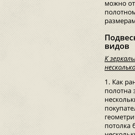
можно от
полотном
размерам
Подвес
видов
К зеркал
нескольк
Как ра
полотна 
нескольк
покупате
геометри
потолка 
нескольк