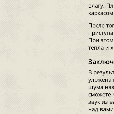
влагу. П
каркасом
После то
приступа
При этом
тепла и 
Заключ
В резуль
уложена 
шума наз
сможете 
звук из 
над вами