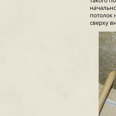
такого п
начально
потолок 
сверху в