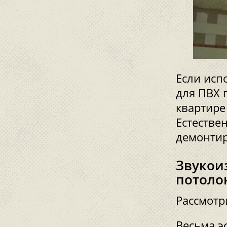
Если исп
для ПВХ 
квартире
Естестве
демонтир
Звукои
потоло
Рассмотр
Весьма э