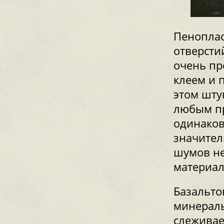
Пеноплас
отверсти
очень пр
клеем и 
этом шту
любым пр
одинаков
значител
шумов не
материал
Базальто
минераль
слеживае