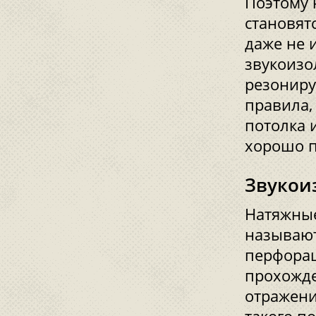
Поэтому 
становят
даже не 
звукоизо
резониру
правила,
потолка 
хорошо п
Звукои
Натяжные
называют
перфорац
прохожде
отражени