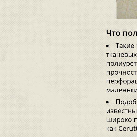
Что пол
Такие
тканевых
полиурет
прочност
перфорац
маленьки
Подоб
известны
широко п
как Cerutt