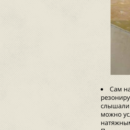
Сам н
резониру
слышали 
можно ус
натяжным