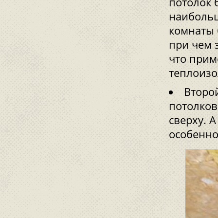
потолок 
наибольш
комнаты 
при чем 
что прим
теплоизо
Второ
потолков
сверху. 
особенно