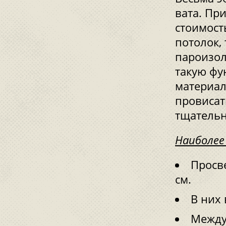
вата. Пр
стоимост
потолок,
пароизол
такую фу
материал
провисат
тщательн
Наиболее
Просве
см.
В них
Между