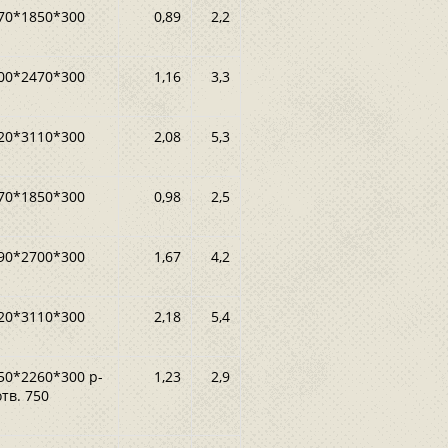
70*1850*300
0,89
2,2
00*2470*300
1,16
3,3
20*3110*300
2,08
5,3
70*1850*300
0,98
2,5
90*2700*300
1,67
4,2
20*3110*300
2,18
5,4
50*2260*300 р-
1,23
2,9
отв. 750