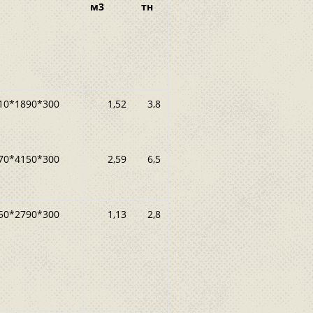
м3
тн
10*1890*300
1,52
3,8
70*4150*300
2,59
6,5
50*2790*300
1,13
2,8