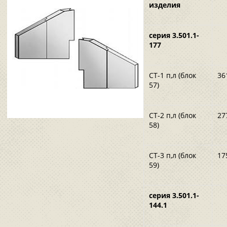
изделия
серия 3.501.1-
177
СТ-1 п,л (блок
36
57)
СТ-2 п,л (блок
27
58)
СТ-3 п,л (блок
17
59)
серия 3.501.1-
144.1