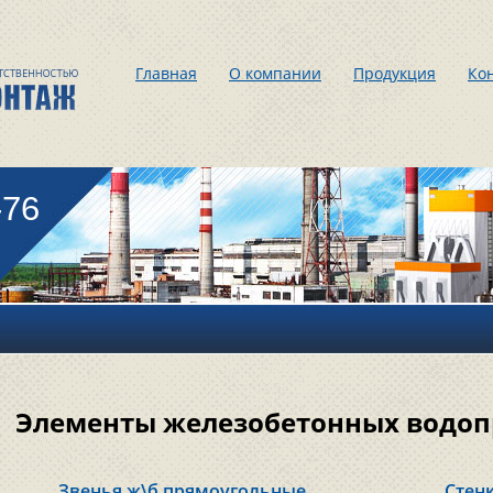
Главная
О компании
Продукция
Ко
-76
Элементы железобетонных водоп
Звенья ж\б прямоугольные
Стенк