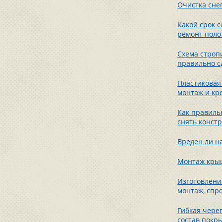
Очистка сне
Какой срок 
ремонт поло
Схема строп
правильно с
Пластиковая 
монтаж и кр
Как правиль
снять конст
Вреден ли н
Монтаж крыш
Изготовление
монтаж, спр
Гибкая череп
состав покр