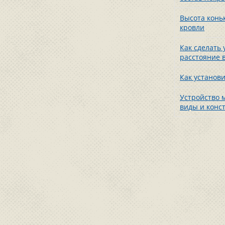
Высота конь
кровли
Как сделать
расстояние 
Как установ
Устройство м
виды и конс